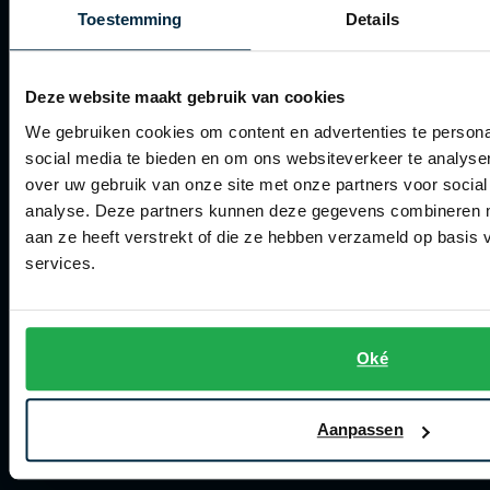
Actievoorwaarden
Roy Robson
Toestemming
Details
Artikelonderhoud
Deze website maakt gebruik van cookies
Winkel
Schiesser
We gebruiken cookies om content en advertenties te persona
Secrid
Winkel
social media te bieden en om ons websiteverkeer te analyse
over uw gebruik van onze site met onze partners voor social
Slater
Openingstijden
analyse. Deze partners kunnen deze gegevens combineren me
State of Art
aan ze heeft verstrekt of die ze hebben verzameld op basis
Contact winkel
Superdry
services.
Contact webshop
Thomas Maine
Spierings Herenmode
Tommy Hilfiger
Oké
Tramarossa
Over Spierings
Vanguard
Collecties herenkleding
Aanpassen
Lengtematen herenkleding