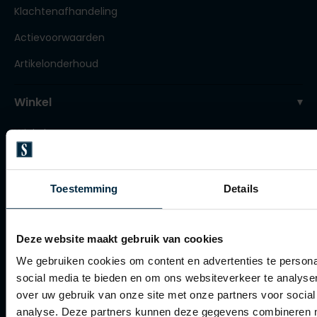
Klachtenafhandeling
Tommy Hilfiger
Tommy Hilfiger
Giorgio
Vanguard
Vanguard
Actievoorwaarden
Artikelonderhoud
Lange maten
John Miller
Overhemden extra lang
Winkel
La Boucle
Winkel
Lacoste
Openingstijden
Ledub
Lindenmann
Contact winkel
Toestemming
Details
Mac
Contact webshop
Mc Alson
Deze website maakt gebruik van cookies
Spierings Herenmode
Meyer
We gebruiken cookies om content en advertenties te persona
social media te bieden en om ons websiteverkeer te analyse
Over Spierings
New Zealand
over uw gebruik van onze site met onze partners voor social
Collecties herenkleding
North 84
analyse. Deze partners kunnen deze gegevens combineren me