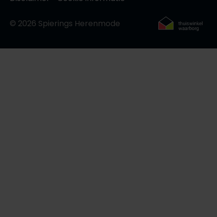
Roy Robson
© 2026 Spierings Herenmode
Schiesser
Secrid
Slater
State of Art
Superdry
Thomas Maine
Tommy Hilfiger
Tramarossa
Vanguard