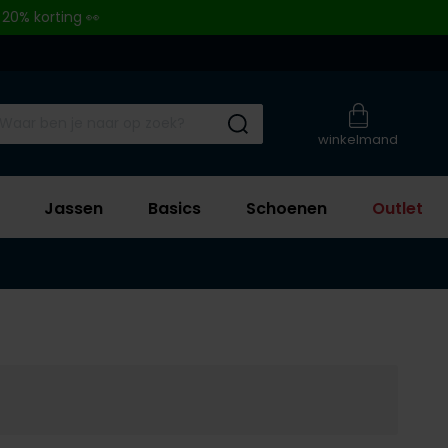
 20% korting 👀
Submit search
winkelmand
Jassen
Basics
Schoenen
Outlet