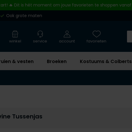
tart! 🔥 Dit is hét moment om jouw favorieten te shoppen vanaf
Ook grote maten
winkel
service
account
favorieten
ruien & vesten
Broeken
Kostuums & Colberts
vine Tussenjas