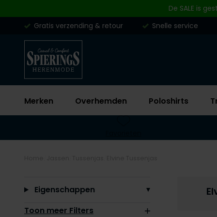
Skip to content
De SALE is ges
Gratis verzending & retour
Snelle service
Merken
Overhemden
Poloshirts
T
Favorieten
Home
Jassen
Tussenjas
Elvine Tussenjas
Filteren op
Eigenschappen
El
Toon meer Filters