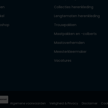
den
Collecties herenkleding
kel
Lengtematen herenkleding
bshop
Trouwpakken
Maatpakken en -colberts
Maatoverhemden
Meesterkleermaker
Vacatures
Algemene voorwaarden
Veiligheid & Privacy
Disclaimer
Cook