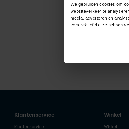
We gebruiken cookies om cont
websiteverkeer te analyseren
media, adverteren en analys
Elvine
verstrekt of die ze hebben v
tussenj
€ 209,9
Klantenservice
Winkel
Klantenservice
Winkel