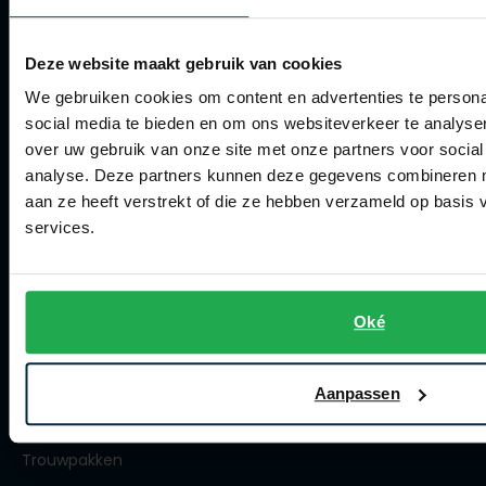
Artikelonderhoud
Roy Robson
Winkel
Deze website maakt gebruik van cookies
We gebruiken cookies om content en advertenties te persona
Schiesser
Winkel
social media te bieden en om ons websiteverkeer te analyse
Secrid
over uw gebruik van onze site met onze partners voor social
Openingstijden
analyse. Deze partners kunnen deze gegevens combineren me
Slater
Contact winkel
aan ze heeft verstrekt of die ze hebben verzameld op basis
State of Art
services.
Contact webshop
Superdry
Spierings Herenmode
Thomas Maine
Oké
Tommy Hilfiger
Over Spierings
Tramarossa
Collecties herenkleding
Aanpassen
Vanguard
Lengtematen herenkleding
Trouwpakken