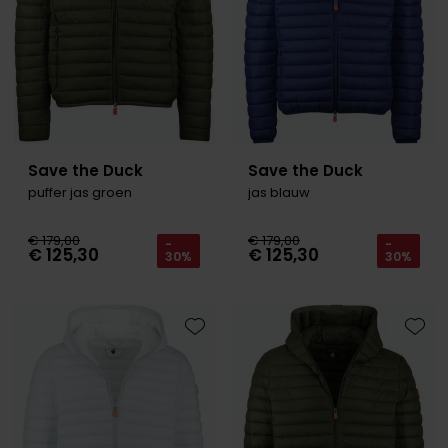
Save the Duck
Save the Duck
puffer jas groen
jas blauw
€ 179,00
€ 179,00
-
-
€ 125,30
€ 125,30
30%
30%
Toevoegen aan favorieten
Toevo