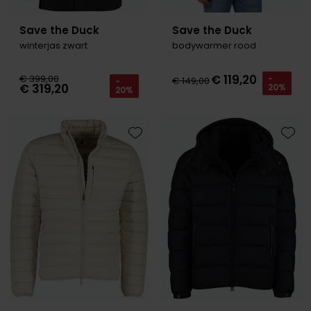
Save the Duck
Save the Duck
winterjas zwart
bodywarmer rood
€ 119,20
€ 399,00
-
€ 149,00
-
€ 319,20
20%
20%
Toevoegen aan favorieten
Toevo