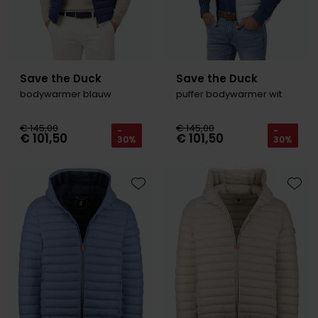
Save the Duck
Save the Duck
bodywarmer blauw
puffer bodywarmer wit
€ 145,00
€ 145,00
-
-
€ 101,50
€ 101,50
30%
30%
Toevoegen aan favorieten
Toevo