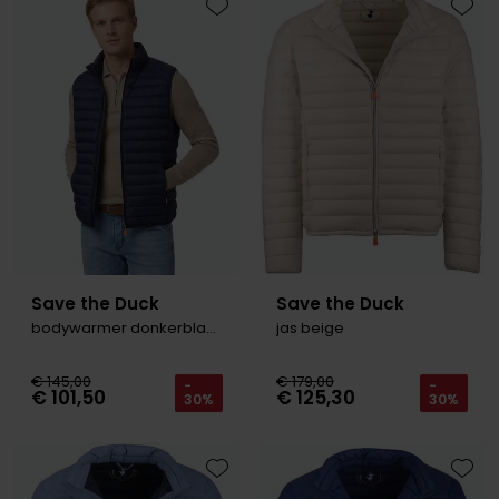
Olymp
Toevoegen aan favorieten
Toevo
People of Shibuya
PME Legend
Pierre Cardin
Polo Ralph Lauren
Portofino
Save the Duck
Save the Duck
Profuomo
bodywarmer donkerblauw
jas beige
R2
€ 145,00
€ 179,00
-
-
€ 101,50
€ 125,30
Rehab
30%
30%
Replay
Reset
Toevoegen aan favorieten
Toevo