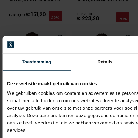
€ 151,20
€ 279,00
-
€ 189,00
-
€ 223,20
20%
20%
Toevoegen aan favorieten
Toevo
Toestemming
Details
Deze website maakt gebruik van cookies
We gebruiken cookies om content en advertenties te persona
social media te bieden en om ons websiteverkeer te analyse
over uw gebruik van onze site met onze partners voor social
analyse. Deze partners kunnen deze gegevens combineren me
Save the Duck
Save the Duck
aan ze heeft verstrekt of die ze hebben verzameld op basis
tussenjas zwart Save the duck
vest groen Save the duck
services.