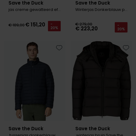
Save the Duck
Save the Duck
jas creme gewatteerd effen
Winterjas Donkerblauw puffer
€ 151,20
€ 279,00
-
€ 189,00
-
€ 223,20
20%
20%
Toevoegen aan favorieten
Toevo
Save the Duck
Save the Duck
tussenjas donkerblauw Save the duck
winterjas bruin Save the duck