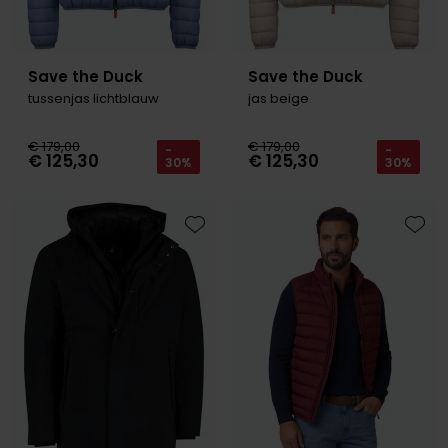
Save the Duck
Save the Duck
tussenjas lichtblauw
jas beige
€ 179,00
€ 179,00
-
-
€ 125,30
€ 125,30
30%
30%
Toevoegen aan favorieten
Toevo