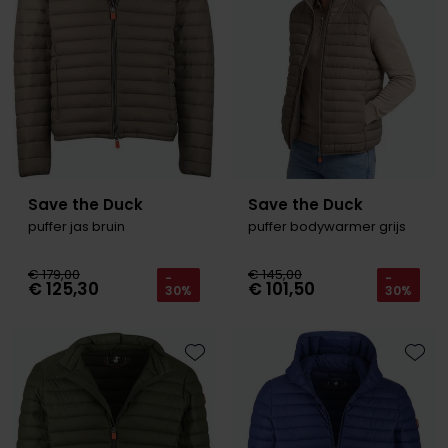
Save the Duck
Save the Duck
puffer jas bruin
puffer bodywarmer grijs
€ 179,00
€ 145,00
-
-
€ 125,30
€ 101,50
30%
30%
Toevoegen aan favorieten
Toevo