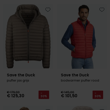
Tommy Hilfiger
Tommy Hilfiger
Giorgio
Vanguard
Vanguard
Toevoegen aan favorieten
Toevo
Lange maten
John Miller
Overhemden extra lang
La Boucle
Lacoste
Ledub
Lindenmann
Mac
Save the Duck
Save the Duck
puffer jas grijs
bodwarmer puffer rood
Mc Alson
Meyer
€ 179,00
€ 145,00
-
-
€ 125,30
€ 101,50
30%
30%
New Zealand
North 84