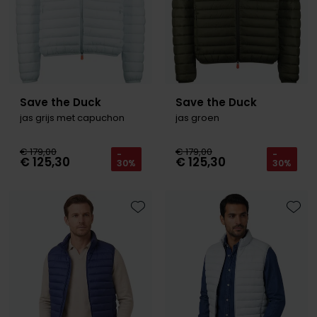
Save the Duck
Save the Duck
jas grijs met capuchon
jas groen
€ 179,00
€ 179,00
-
-
€ 125,30
€ 125,30
30%
30%
Toevoegen aan favorieten
Toevo