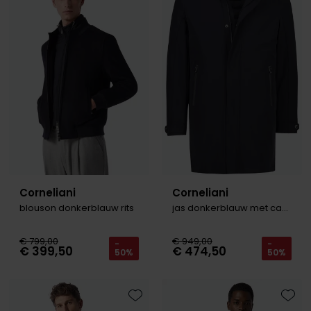
Roy Robson
Schiesser
Secrid
Slater
State of Art
Superdry
Thomas Maine
Corneliani
Corneliani
blouson donkerblauw rits
jas donkerblauw met capuchon
Tommy Hilfiger
Tramarossa
€ 799,00
€ 949,00
-
-
€ 399,50
€ 474,50
50%
50%
Vanguard
Toevoegen aan favorieten
Toevo