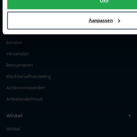
Oké
Klantenservice
Veelgestelde vragen
Aanpassen
Bestellen
Betalen
Verzenden
Retourneren
Klachtenafhandeling
Actievoorwaarden
Artikelonderhoud
Winkel
Winkel