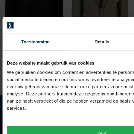
Toestemming
Details
Corneliani
Corneliani
jas donkerblauw polyeste
jas groen
Deze website maakt gebruik van cookies
€ 849,00
€ 1.099,00
-
€ 679,20
20%
We gebruiken cookies om content en advertenties te persona
social media te bieden en om ons websiteverkeer te analyse
over uw gebruik van onze site met onze partners voor social
analyse. Deze partners kunnen deze gegevens combineren me
aan ze heeft verstrekt of die ze hebben verzameld op basis
services.
Klantenservice