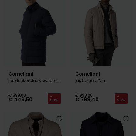
Corneliani
Corneliani
jas donkerblauw waterdicht
jas beige effen
€ 899,00
€ 998,00
-
-
€ 449,50
€ 798,40
50%
20%
Toevoegen aan favorieten
Toevo