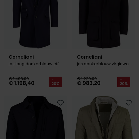
Corneliani
Corneliani
jas lang donkerblauw effen
jas donkerblauw virginwo
€ 1.498,00
€ 1.229,00
-
-
€ 1.198,40
€ 983,20
20%
20%
Toevoegen aan favorieten
Toevo