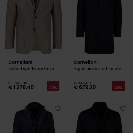
Corneliani
Corneliani
colbert sportwear bruin
regenjas donkerblauw effen
€ 1.598,00
€ 849,00
-
-
€ 1.278,40
€ 679,20
20%
20%
Toevoegen aan favorieten
Toevo