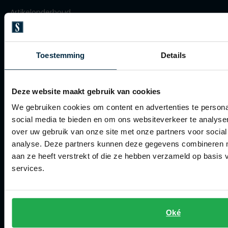
Olymp
Artikelonderhoud
Winkel
Toestemming
Details
People of Shibuya
Winkel
PME Legend
Openingstijden
Deze website maakt gebruik van cookies
Pierre Cardin
Contact winkel
We gebruiken cookies om content en advertenties te persona
Polo Ralph Lauren
Contact webshop
social media te bieden en om ons websiteverkeer te analyse
Portofino
over uw gebruik van onze site met onze partners voor social
analyse. Deze partners kunnen deze gegevens combineren me
Profuomo
Spierings Herenmode
aan ze heeft verstrekt of die ze hebben verzameld op basis
R2
Over Spierings
services.
Rehab
Collecties herenkleding
Replay
Lengtematen herenkleding
Oké
Reset
Trouwpakken