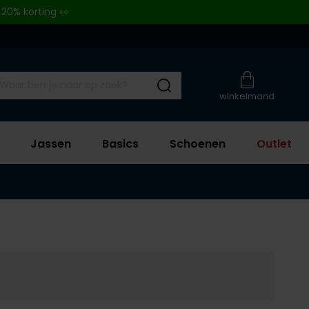
 20% korting 👀
Submit search
winkelmand
Jassen
Basics
Schoenen
Outlet