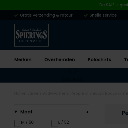
Skip to content
De SALE is ges
Gratis verzending & retour
Snelle service
Merken
Overhemden
Poloshirts
T
Favorieten
Home
Jassen
Bodywarmers
People of Shibuya Bodywarme
Filteren op
Maat
P
M / 50
L / 52