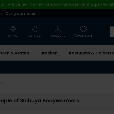
tart! 🔥 Dit is hét moment om jouw favorieten te shoppen vanaf
Ook grote maten
winkel
service
account
favorieten
ruien & vesten
Broeken
Kostuums & Colberts
rs
eople of Shibuya Bodywarmers