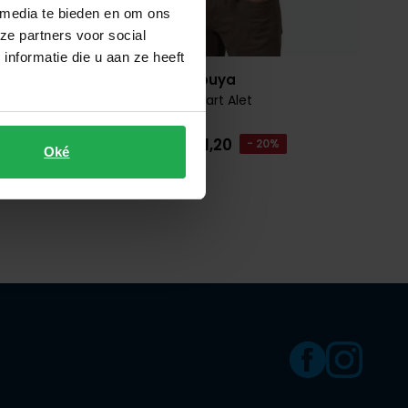
 media te bieden en om ons
ze partners voor social
nformatie die u aan ze heeft
People of Shibuya
et
bodywarmer zwart Alet
€ 511,20
€ 639,00
- 20%
Oké