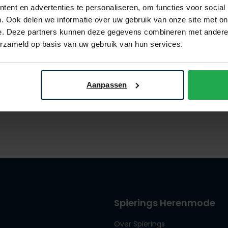
ent en advertenties te personaliseren, om functies voor social
. Ook delen we informatie over uw gebruik van onze site met on
e. Deze partners kunnen deze gegevens combineren met andere i
of Shibuya
People of Shibuya
erzameld op basis van uw gebruik van hun services.
mer donkerblauw
bodywarmer donkerblauw Al
€ 195,30
€ 511,20
0
- 30%
€ 639,00
- 20%
Aanpassen
Spierings Herenmode
Over Spierings