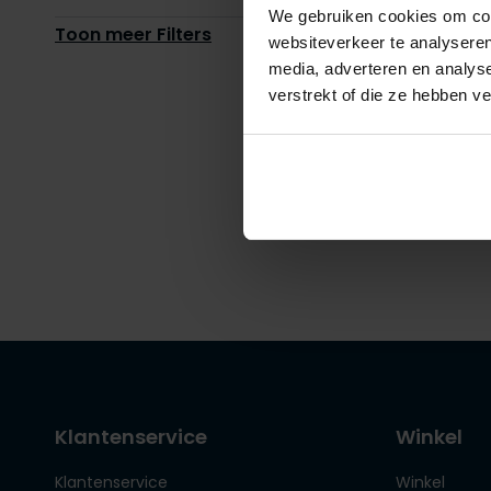
We gebruiken cookies om cont
Toon meer Filters
websiteverkeer te analyseren
media, adverteren en analys
People 
verstrekt of die ze hebben v
bodywar
€ 279,0
Klantenservice
Winkel
Klantenservice
Winkel