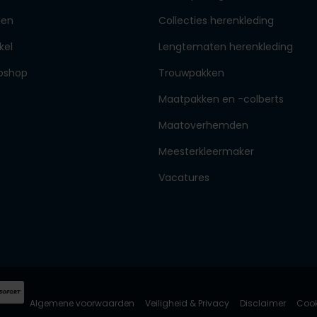
den
Collecties herenkleding
kel
Lengtematen herenkleding
bshop
Trouwpakken
Maatpakken en -colberts
Maatoverhemden
Meesterkleermaker
Vacatures
Algemene voorwaarden
Veiligheid & Privacy
Disclaimer
Cook