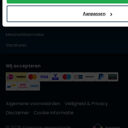
Trouwpakken
Roy Robson
Maatpakken en -colberts
Aanpassen
Maatoverhemden
Schiesser
Meesterkleermaker
Secrid
Vacatures
Slater
State of Art
Wij accepteren
Superdry
Thomas Maine
Tommy Hilfiger
Tramarossa
Algemene voorwaarden
Veiligheid & Privacy
Vanguard
Disclaimer
Cookie informatie
© 2026 Spierings Herenmode