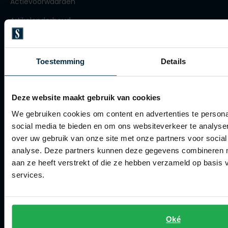
Actievoorwaarden
Olymp
Artikelonderhoud
Winkel
People of Shibuya
Toestemming
Details
Winkel
PME Legend
Openingstijden
Pierre Cardin
Deze website maakt gebruik van cookies
Contact winkel
Polo Ralph Lauren
We gebruiken cookies om content en advertenties te persona
social media te bieden en om ons websiteverkeer te analyse
Contact webshop
Portofino
over uw gebruik van onze site met onze partners voor social
Profuomo
analyse. Deze partners kunnen deze gegevens combineren me
Spierings Herenmode
aan ze heeft verstrekt of die ze hebben verzameld op basis
R2
services.
Over Spierings
Rehab
Collecties herenkleding
Replay
Lengtematen herenkleding
Reset
Oké