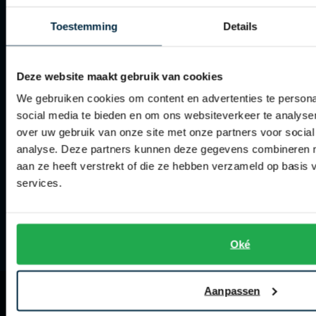
Tommy Hilfiger
Tommy Hilfiger
Giorgio
Toestemming
Details
Spierings Herenmode
Vanguard
Vanguard
Over Spierings
Lange maten
Deze website maakt gebruik van cookies
John Miller
Collecties herenkleding
Overhemden extra lang
We gebruiken cookies om content en advertenties te persona
La Boucle
social media te bieden en om ons websiteverkeer te analyse
Lengtematen herenkleding
over uw gebruik van onze site met onze partners voor social
Lacoste
Trouwpakken
analyse. Deze partners kunnen deze gegevens combineren me
Ledub
aan ze heeft verstrekt of die ze hebben verzameld op basis
Maatpakken en -colberts
services.
Lindenmann
Maatoverhemden
Mac
Meesterkleermaker
Mc Alson
Oké
Vacatures
Meyer
New Zealand
Aanpassen
Wij accepteren
North 84