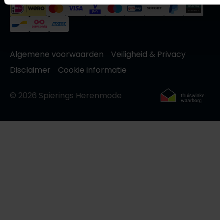
Olymp
Algemene voorwaarden
Veiligheid & Privacy
People of Shibuya
Disclaimer
Cookie informatie
PME Legend
Pierre Cardin
© 2026 Spierings Herenmode
Polo Ralph Lauren
Portofino
Profuomo
R2
Rehab
Replay
Reset