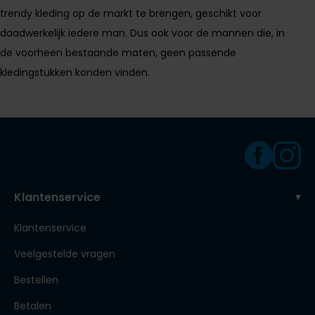
Tommy Hilfiger
Tommy Hilfiger
trendy kleding op de markt te brengen, geschikt voor
Giorgio
daadwerkelijk iedere man. Dus ook voor de mannen die, in
Vanguard
Vanguard
de voorheen bestaande maten, geen passende
kledingstukken konden vinden.
Lange maten
John Miller
Overhemden extra lang
La Boucle
Lacoste
Ledub
Lindenmann
Klantenservice
Mac
Klantenservice
Mc Alson
Veelgestelde vragen
Meyer
Bestellen
New Zealand
Betalen
North 84