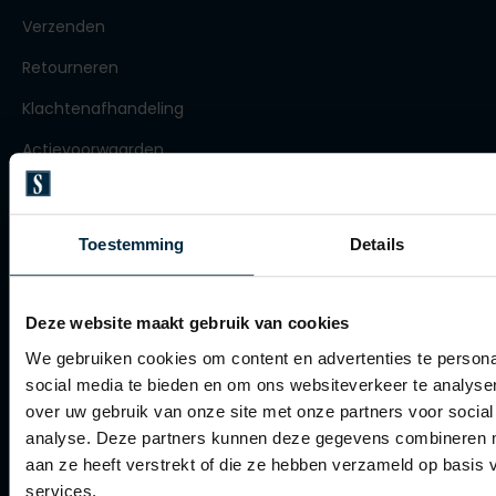
Olymp
Verzenden
Retourneren
Klachtenafhandeling
People of Shibuya
Actievoorwaarden
PME Legend
Artikelonderhoud
Pierre Cardin
Polo Ralph Lauren
Toestemming
Details
Winkel
Portofino
Winkel
Profuomo
Deze website maakt gebruik van cookies
Openingstijden
R2
We gebruiken cookies om content en advertenties te persona
Contact winkel
social media te bieden en om ons websiteverkeer te analyse
Rehab
over uw gebruik van onze site met onze partners voor social
Contact webshop
Replay
analyse. Deze partners kunnen deze gegevens combineren me
aan ze heeft verstrekt of die ze hebben verzameld op basis
Reset
Spierings Herenmode
services.