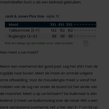
Slim fit overhemden
Aeronautica Militare
Aeronautica Militare
BOSS
Bugatti
Merken
maattabellen kunt u als een leidraad gebruiken.
Born with Appetite
Pyjama's
Schoenen
Normale fit overhemden
Baileys
A Fish Named Fred
Alberto
Born with appetite
Camel Active
Brax
Badjassen
Polo Ralph Lauren
Jack & Jones Plus Size
wijde fit
Wijde fit overhemden
Blue Industry
Aeronautica Militare
BOSS
Carl Gross
Cast Iron
Merken
Rehab
Maat
3XL
4XL
5XL
-
-
-
-
-
-
-
-
Strijkvrije overhemden
BOSS
Blue Industry
Brax
Cavallaro
Colmar
A Fish Named Fred
Merken
Tommy Hilfiger
Tailleomtrek (E-F)
142
152
162
-
-
-
-
-
-
-
-
Butcher of Blue
Butcher of Blue
BOSS
Camel Active
Alan Red
Blue Industry
Ruglengte (A-G)
88
88
88
-
-
-
-
-
-
-
-
Merken
Camel Active
Cast Iron
Born with Appetite
Cast Iron
BOSS
Brax
Klik en sleep op de tabel voor alle maten
Lange maten
A Fish Named Fred
Digel
Elvine
Carl Gross
Cavallaro
Butcher of Blue
Cavallaro
Falke
Carl Gross
Extra grote maten schoenen
Hoe meet u uw maat?
Blue Industry
Portofino
Gant
Cast Iron
Diesel
Cast Iron
Diesel
La Boucle
Colmar
BOSS
Roy Robson
New Zealand
Neem een overhemd dat goed past. Leg het shirt met de
Cavallaro
Fred Perry
Cavallaro
Gardeur
Diesel
Butcher of Blue
PME Legend
rugzijde naar boven. Meet de maat en omtrek volgens
Colmar
Gant
Gant
Mac
Digel
Lange maten
onze afbeelding. Voor de mouwlengte meet u vanaf het
Cast Iron
Portofino
Lindenmann
Deal
Gant
Colberts voor lange mannen
midden van de rug net onder de boord tot het einde van
Cavallaro
State of Art
Olymp
de manchet. Meet u op uw lichaam? De buikmaat is dan
Desoto
Pakken voor lange mannen
Desoto
Lacoste
New Zealand
Meyer
Superdry
Polo Ralph Lauren
leidend. U meet uw buikomvang over de navel. Wilt u een
Diesel
Eton
New Zealand
PME Legend
New Zealand
Tommy Hilfiger
Profuomo
Gardeur
slank aansluitend overhemd, telt u hier dan 5-7 cm bij op.