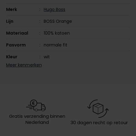
Olymp
Merk
Hugo Boss
Lijn
BOSS Orange
Materiaal
100% katoen
People of Shibuya
PME Legend
Pasvorm
normale fit
Pierre Cardin
Kleur
wit
Meer kenmerken
Polo Ralph Lauren
Mouwlengte
korte mouw
Portofino
Leveranciers
50539869-106
nr.
Profuomo
Model
v-hals
R2
Rehab
Design
effen
Gratis verzending binnen
Replay
Eigenschappen
met boord
Nederland
30 dagen recht op retour
Reset
Wasvoorschriften
speciaal wasprogamma 30°C, niet in