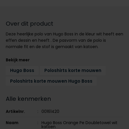
Tommy Hilfiger
Tommy Hilfiger
Giorgio
Vanguard
Vanguard
Over dit product
Lange maten
Deze heerlijke polo van Hugo Boss in de kleur wit heeft een
John Miller
Overhemden extra lang
effen dessin en heeft . De pasvorm van de polo is
La Boucle
normale fit en de stof is gemaakt van katoen.
Lacoste
Bekijk meer
Ledub
Hugo Boss
Poloshirts korte mouwen
Lindenmann
Poloshirts korte mouwen Hugo Boss
Mac
Mc Alson
Alle kenmerken
Meyer
Artikelnr.
00161420
New Zealand
Naam
Hugo Boss Orange Pe Doubletowel wit
North 84
katoen