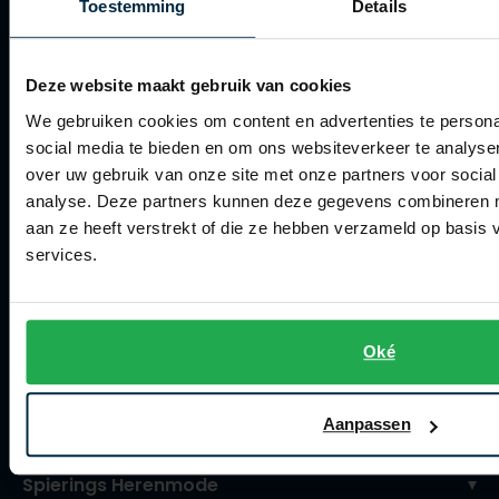
Toestemming
Details
Verzenden
Retourneren
Deze website maakt gebruik van cookies
Klachtenafhandeling
We gebruiken cookies om content en advertenties te persona
social media te bieden en om ons websiteverkeer te analyse
Actievoorwaarden
over uw gebruik van onze site met onze partners voor social
Artikelonderhoud
analyse. Deze partners kunnen deze gegevens combineren me
aan ze heeft verstrekt of die ze hebben verzameld op basis
Winkel
services.
Winkel
Openingstijden
Oké
Contact winkel
Contact webshop
Aanpassen
Spierings Herenmode