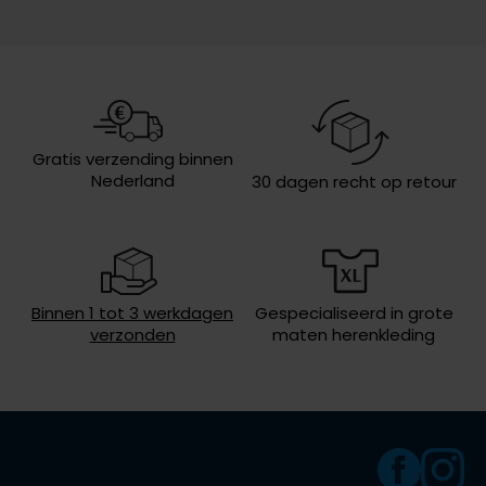
Model
5-pocket model
Olymp
Design
effen
Omslag
zonder omslag
People of Shibuya
Wasvoorschriften
speciaal wasprogamma 30°C, niet in
de droger, strijken op lage
PME Legend
Gratis verzending binnen
temperatuur, niet chemisch reinigen
Nederland
30 dagen recht op retour
Pierre Cardin
Polo Ralph Lauren
Portofino
Profuomo
Binnen 1 tot 3 werkdagen
Gespecialiseerd in grote
verzonden
maten herenkleding
R2
Rehab
Replay
Reset