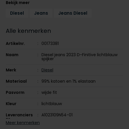
Bekijk meer
Tommy Hilfiger
Tommy Hilfiger
Giorgio
Diesel
Jeans
Jeans Diesel
Vanguard
Vanguard
Alle kenmerken
Lange maten
John Miller
Overhemden extra lang
Artikelnr.
00173381
La Boucle
Naam
Diesel jeans 2023 D-Finitive lichtblauw
Lacoste
spijker
Ledub
Merk
Diesel
Lindenmann
Materiaal
99% katoen en 1% elastaan
Mac
Pasvorm
wijde fit
Mc Alson
Kleur
lichtblauw
Meyer
Leveranciers
A1023109N54-01
New Zealand
nr.
Meer kenmerken
North 84