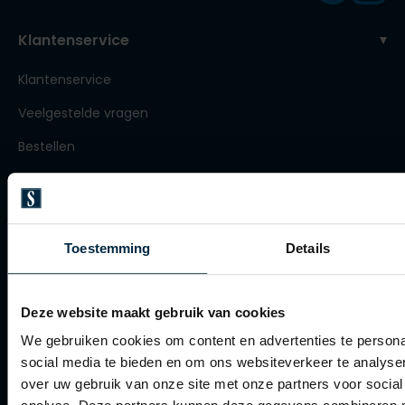
Roy Robson
Klantenservice
Klantenservice
Schiesser
Veelgestelde vragen
Secrid
Bestellen
Slater
Betalen
State of Art
Verzenden
Superdry
Retourneren
Toestemming
Details
Thomas Maine
Klachtenafhandeling
Tommy Hilfiger
Tramarossa
Deze website maakt gebruik van cookies
Actievoorwaarden
We gebruiken cookies om content en advertenties te persona
Vanguard
Artikelonderhoud
social media te bieden en om ons websiteverkeer te analyse
over uw gebruik van onze site met onze partners voor social
Winkel