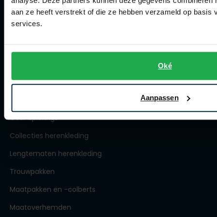
analyse. Deze partners kunnen deze gegevens combineren me
aan ze heeft verstrekt of die ze hebben verzameld op basis
Winkel
services.
Openingstijden
Contact winkel
Oké
Contact webshop
Spierings Herenmode
Aanpassen
Over Spierings
Collecties herenkleding
Lengtematen herenkleding
Trouwpakken
Maatpakken en -colberts
Maatoverhemden