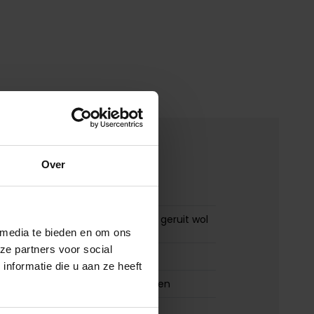
merken
Over
00157052
Corneliani colbert lichtblauw geruit wol
steek zakken
 media te bieden en om ons
ze partners voor social
Corneliani
nformatie die u aan ze heeft
65% wol, 21% zijde en 14% linnen
normale fit