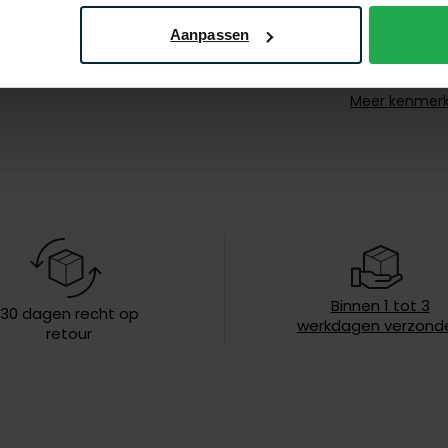
Kleur
Aanpassen
Leveranciers
nr.
Meer kenmer
Design
Wasvoorschr
Binnen 1 tot 3
30 dagen recht op
werkdagen verzond
retour