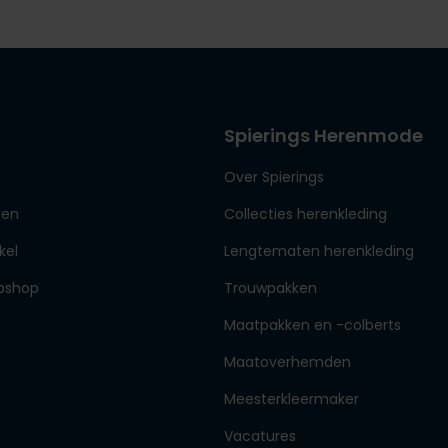
Spierings Herenmode
Over Spierings
den
Collecties herenkleding
kel
Lengtematen herenkleding
bshop
Trouwpakken
Maatpakken en -colberts
Maatoverhemden
Meesterkleermaker
Vacatures