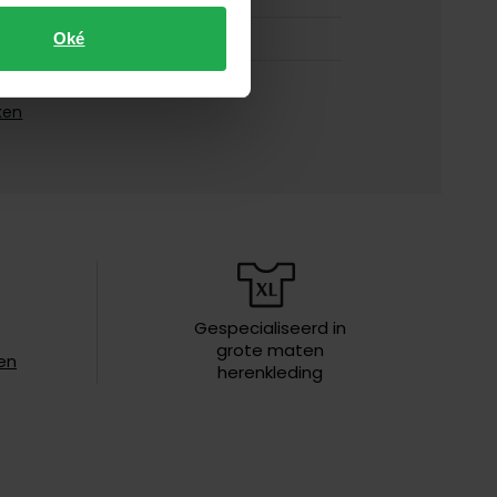
blauw
Oké
256G76.2516200-004
ken
geruit
iften
niet wassen, niet in de droger,
strijken op lage temperatuur,
chemish reinigen
Gespecialiseerd in
grote maten
en
herenkleding