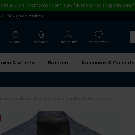
tart! 🔥 Dit is hét moment om jouw favorieten te shoppen vanaf
Ook grote maten
winkel
service
account
favorieten
ruien & vesten
Broeken
Kostuums & Colberts
iani
Corneliani colbert lichtblauw geruit wol steek zakken