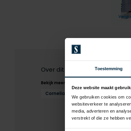
Vergr
Over dit product
Toestemming
Bekijk meer
Deze website maakt gebruik
Corneliani
Colberts
Colberts 
We gebruiken cookies om cont
websiteverkeer te analyseren
media, adverteren en analys
verstrekt of die ze hebben v