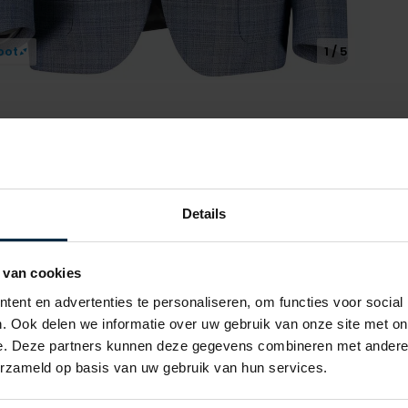
oot
1 / 5
Alle ken
Details
Artikelnr.
 van cookies
Naam
Corneliani
ent en advertenties te personaliseren, om functies voor social
. Ook delen we informatie over uw gebruik van onze site met on
Merk
e. Deze partners kunnen deze gegevens combineren met andere i
erzameld op basis van uw gebruik van hun services.
Materiaal
Pasvorm