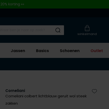
 20% korting 👀
Submit search
winkelmand
Jassen
Basics
Schoenen
Outlet
Corneliani
Zet bij 
Corneliani colbert lichtblauw geruit wol steek
zakken