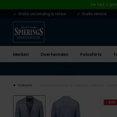
Skip to content
De SALE is ges
Gratis verzending & retour
Snelle service
Merken
Overhemden
Poloshirts
T
Favorieten
Colberts
Home
Kostuums & Colberts
Colberts
Cornel
- 50%