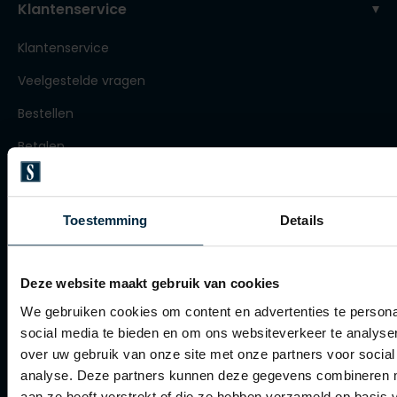
Klantenservice
Roy Robson
Klantenservice
Veelgestelde vragen
Schiesser
Bestellen
Secrid
Betalen
Slater
Verzenden
State of Art
Retourneren
Superdry
Toestemming
Details
Klachtenafhandeling
Thomas Maine
Tommy Hilfiger
Actievoorwaarden
Deze website maakt gebruik van cookies
Tramarossa
Artikelonderhoud
We gebruiken cookies om content en advertenties te persona
social media te bieden en om ons websiteverkeer te analyse
Vanguard
over uw gebruik van onze site met onze partners voor social
Winkel
analyse. Deze partners kunnen deze gegevens combineren me
aan ze heeft verstrekt of die ze hebben verzameld op basis