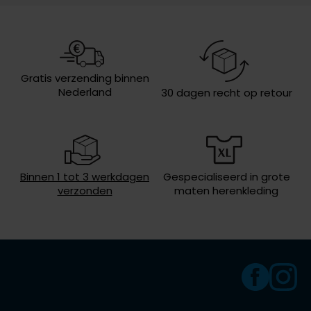
Wasvoorschriften
niet wassen, niet in de droger, strijken
op lage temperatuur, chemish
Olymp
reinigen
People of Shibuya
Gratis verzending binnen
Nederland
30 dagen recht op retour
PME Legend
Pierre Cardin
Polo Ralph Lauren
Portofino
Binnen 1 tot 3 werkdagen
Gespecialiseerd in grote
verzonden
maten herenkleding
Profuomo
R2
Rehab
Replay
Reset