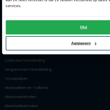
Winkel
services.
Openingstijden
Contact winkel
Contact webshop
Oké
Spierings Herenmode
Aanpassen
Over Spierings
Collecties herenkleding
Lengtematen herenkleding
Trouwpakken
Maatpakken en -colberts
Maatoverhemden
Meesterkleermaker