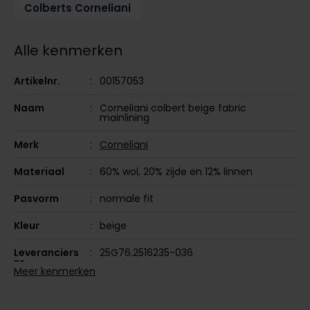
Colberts Corneliani
Tommy Hilfiger
Tommy Hilfiger
Giorgio
Vanguard
Vanguard
Alle kenmerken
Lange maten
Artikelnr.
00157053
John Miller
Overhemden extra lang
Naam
Corneliani colbert beige fabric
La Boucle
mainlining
Lacoste
Merk
Corneliani
Ledub
Materiaal
60% wol, 20% zijde en 12% linnen
Lindenmann
Pasvorm
normale fit
Mac
Kleur
beige
Mc Alson
Leveranciers
25G76.2516235-036
Meyer
nr.
Meer kenmerken
New Zealand
Design
gemêleerd
North 84