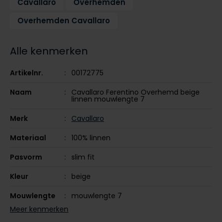
Cavallaro
Overhemden
Tommy Hilfiger
Tommy Hilfiger
Giorgio
Overhemden Cavallaro
Vanguard
Vanguard
Alle kenmerken
Lange maten
John Miller
Overhemden extra lang
Artikelnr.
00172775
La Boucle
Naam
Cavallaro Ferentino Overhemd beige
Lacoste
linnen mouwlengte 7
Ledub
Merk
Cavallaro
Lindenmann
Materiaal
100% linnen
Mac
Pasvorm
slim fit
Mc Alson
Kleur
beige
Meyer
Mouwlengte
mouwlengte 7
New Zealand
Meer kenmerken
Leveranciers
110261008-810000
North 84
nr.