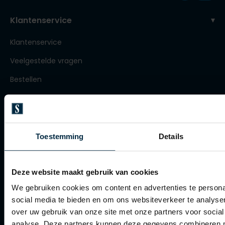
Roy Robson
Klantenservice
Klantenservice
Schiesser
Veelgestelde vragen
Secrid
Bestellen
Slater
Betalen
State of Art
Verzenden
Superdry
Retourneren
Toestemming
Details
Thomas Maine
Klachtenafhandeling
Tommy Hilfiger
Actievoorwaarden
Deze website maakt gebruik van cookies
Tramarossa
We gebruiken cookies om content en advertenties te persona
Artikelonderhoud
Vanguard
social media te bieden en om ons websiteverkeer te analyse
over uw gebruik van onze site met onze partners voor social
Winkel
analyse. Deze partners kunnen deze gegevens combineren me