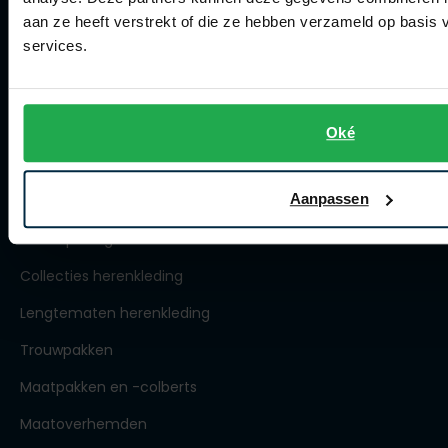
aan ze heeft verstrekt of die ze hebben verzameld op basis
Winkel
services.
Openingstijden
Contact winkel
Oké
Contact webshop
Spierings Herenmode
Aanpassen
Over Spierings
Collecties herenkleding
Lengtematen herenkleding
Trouwpakken
Maatpakken en -colberts
Maatoverhemden