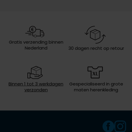
Olymp
Design
effen
Boord
wide spread boord
People of Shibuya
Borstzak
geen borstzak
Gratis verzending binnen
PME Legend
Wasvoorschriften
30°C was, niet in de droger, strijken
Nederland
30 dagen recht op retour
op lage temperatuur, chemish
Pierre Cardin
reinigen
Polo Ralph Lauren
Portofino
Binnen 1 tot 3 werkdagen
Gespecialiseerd in grote
Profuomo
verzonden
maten herenkleding
R2
Rehab
Replay
Reset