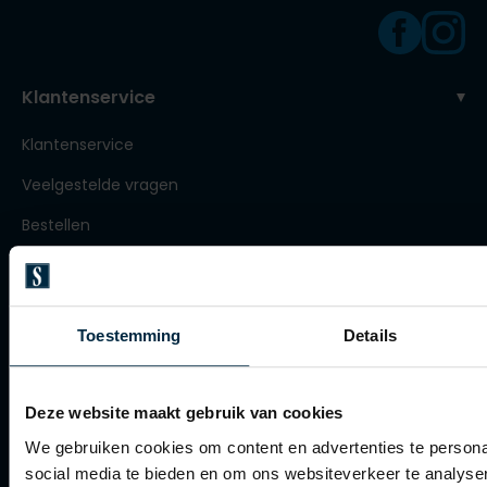
Roy Robson
Klantenservice
Schiesser
Klantenservice
Secrid
Veelgestelde vragen
Slater
State of Art
Bestellen
Superdry
Betalen
Thomas Maine
Verzenden
Toestemming
Details
Tommy Hilfiger
Retourneren
Tramarossa
Klachtenafhandeling
Vanguard
Deze website maakt gebruik van cookies
Actievoorwaarden
We gebruiken cookies om content en advertenties te persona
Artikelonderhoud
social media te bieden en om ons websiteverkeer te analyse