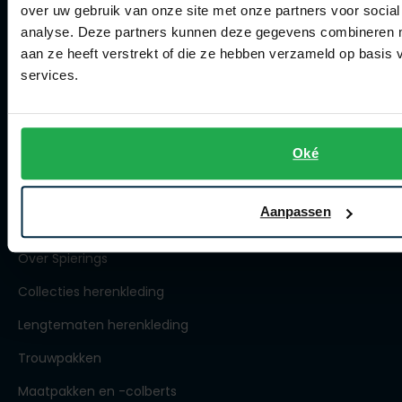
over uw gebruik van onze site met onze partners voor social
Winkel
analyse. Deze partners kunnen deze gegevens combineren me
aan ze heeft verstrekt of die ze hebben verzameld op basis
Winkel
services.
Openingstijden
Contact winkel
Oké
Contact webshop
Aanpassen
Spierings Herenmode
Over Spierings
Collecties herenkleding
Lengtematen herenkleding
Trouwpakken
Maatpakken en -colberts