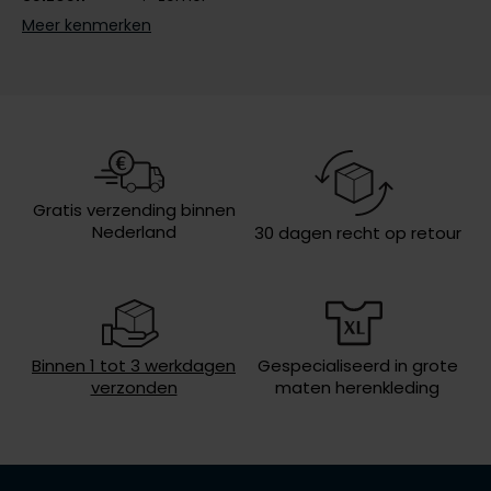
Meer kenmerken
Olymp
Design
effen
Sluiting
rits
People of Shibuya
Capuchon
met capuchon
PME Legend
Eigenschappen
met borstzak
Pierre Cardin
Lengte jas
half lang
Gratis verzending binnen
Nederland
30 dagen recht op retour
Polo Ralph Lauren
Portofino
Profuomo
R2
Binnen 1 tot 3 werkdagen
Gespecialiseerd in grote
verzonden
maten herenkleding
Rehab
Replay
Reset