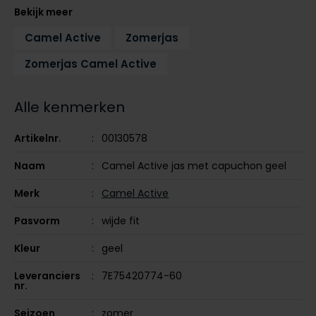
Tommy Hilfiger
Tommy Hilfiger
Bekijk meer
Giorgio
Vanguard
Vanguard
Camel Active
Zomerjas
Zomerjas Camel Active
Lange maten
John Miller
Overhemden extra lang
Alle kenmerken
La Boucle
Lacoste
Artikelnr.
00130578
Ledub
Naam
Camel Active jas met capuchon geel
Lindenmann
Merk
Camel Active
Mac
Pasvorm
wijde fit
Mc Alson
Kleur
geel
Meyer
Leveranciers
7E75420774-60
New Zealand
nr.
North 84
Seizoen
zomer