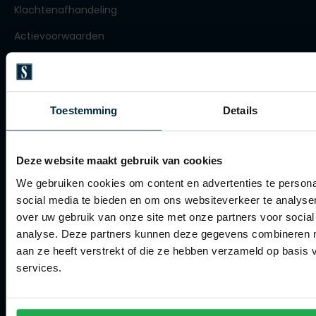
Klachtenafhandeling
Olymp
Actievoorwaarden
Artikelonderhoud
People of Shibuya
Winkel
PME Legend
Toestemming
Details
Pierre Cardin
Winkel
Polo Ralph Lauren
Openingstijden
Deze website maakt gebruik van cookies
Portofino
Contact winkel
We gebruiken cookies om content en advertenties te persona
social media te bieden en om ons websiteverkeer te analyse
Profuomo
Contact webshop
over uw gebruik van onze site met onze partners voor social
R2
analyse. Deze partners kunnen deze gegevens combineren me
Spierings Herenmode
Rehab
aan ze heeft verstrekt of die ze hebben verzameld op basis
services.
Replay
Over Spierings
Reset
Collecties herenkleding