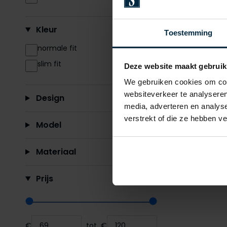
Kleur
Toestemming
normale fit
slim fit
Deze website maakt gebruik
We gebruiken cookies om cont
Cavalla
websiteverkeer te analyseren
Design
Zeradino
media, adverteren en analys
verstrekt of die ze hebben v
Model
€ 149,95
Materiaal
Prijs
Range slider min value
Range slider max value
€
tot
€