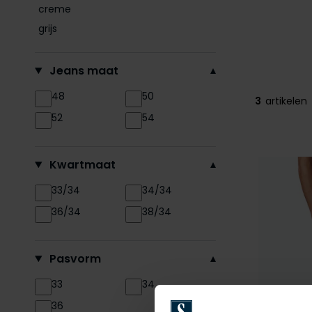
creme
grijs
Jeans maat
48
50
3
artikelen
52
54
Kwartmaat
33/34
34/34
36/34
38/34
Pasvorm
33
34
36