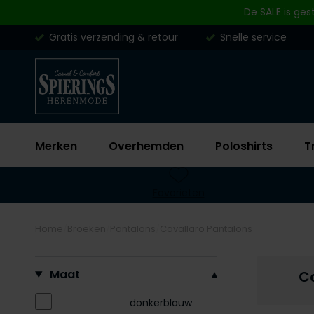
Skip to content
De SALE is ges
Gratis verzending & retour
Snelle service
Merken
Overhemden
Poloshirts
T
Favorieten
Home
Broeken
Pantalons
Cavallaro Pantalons
Filteren op
Maat
C
donkerblauw