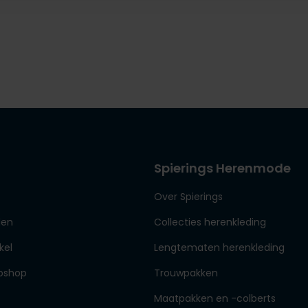
Spierings Herenmode
Over Spierings
den
Collecties herenkleding
kel
Lengtematen herenkleding
bshop
Trouwpakken
Maatpakken en -colberts