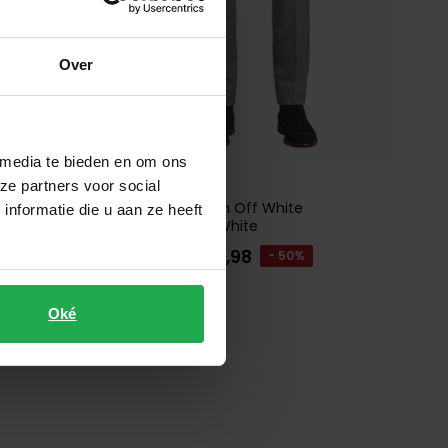
Over
 media te bieden en om ons
Cavallaro
ze partners voor social
Pantalon katoen Off White
nformatie die u aan ze heeft
121235002-Off White
€ 69,98
€ 139,95
- 50%
Oké