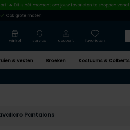
tart! 🔥 Dit is hét moment om jouw favorieten te shoppen vanaf
Ook grote maten
winkel
service
account
favorieten
ruien & vesten
Broeken
Kostuums & Colberts
avallaro Pantalons