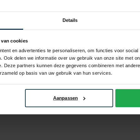
Details
 van cookies
ent en advertenties te personaliseren, om functies voor social
ro
Cavallaro
. Ook delen we informatie over uw gebruik van onze site met on
 creme pantalon chino
Zeradino pantalon chino
e. Deze partners kunnen deze gegevens combineren met andere i
donkerblauw
erzameld op basis van uw gebruik van hun services.
€ 119,96
€ 119,96
- 20%
€ 149,95
- 20%
Aanpassen