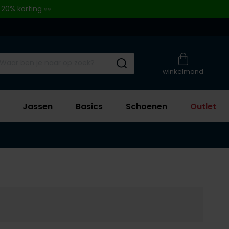
 20% korting 👀
Submit search
winkelmand
Jassen
Basics
Schoenen
Outlet