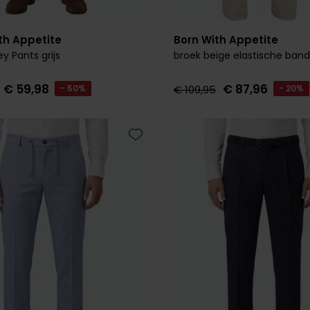
th Appetite
Born With Appetite
y Pants grijs
broek beige elastische band
€ 59,98
€ 87,96
- 50%
€ 109,95
- 20%
Toevoegen aan favorieten