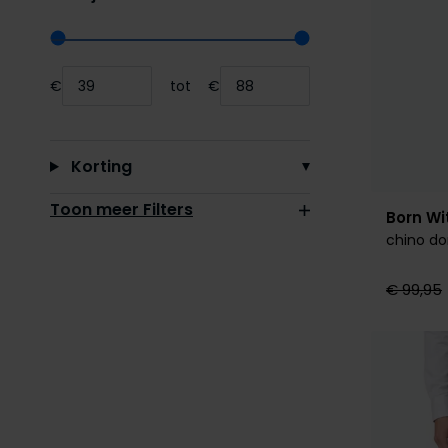
Range slider min value
Range slider max value
€
tot
€
Minimum value input
Maximum value input
Korting
Toon meer Filters
Born Wi
chino do
€ 99,95