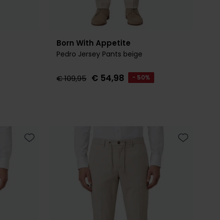
Born With Appetite
Pedro Jersey Pants beige
€ 54,98
€ 109,95
- 50%
Toevoegen aan favorieten
Toevoegen 