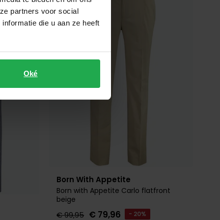
Toevoegen aan favorieten
Toevoegen 
ze partners voor social
nformatie die u aan ze heeft
Oké
Born With Appetite
Born with Appetite Carlo flatfront
beige
€ 79,96
€ 99,95
- 20%