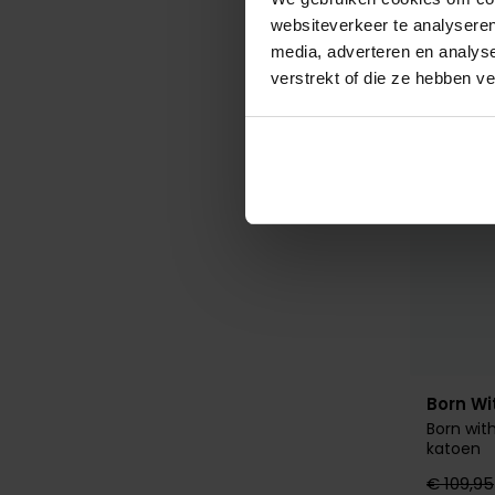
websiteverkeer te analyseren
media, adverteren en analys
verstrekt of die ze hebben v
Born Wi
Born wit
katoen
€ 109,95