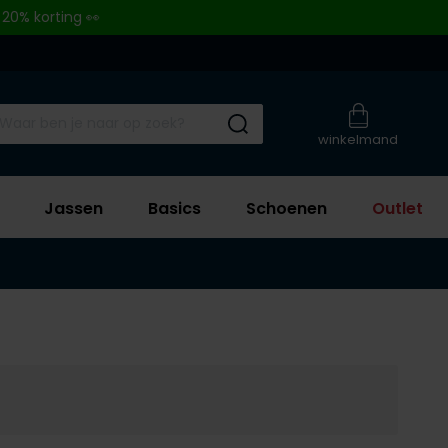
 20% korting 👀
Submit search
winkelmand
Jassen
Basics
Schoenen
Outlet