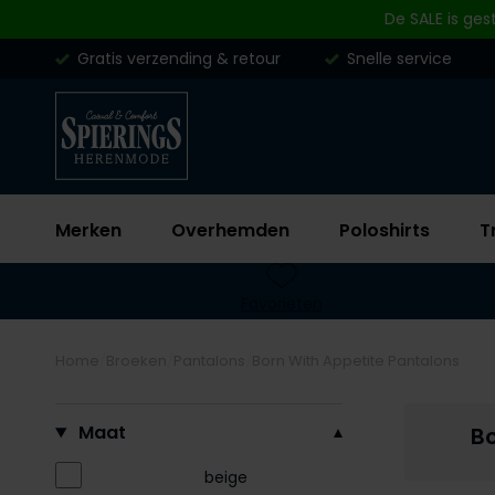
Skip to content
De SALE is ges
Gratis verzending & retour
Snelle service
Merken
Overhemden
Poloshirts
T
Favorieten
Home
Broeken
Pantalons
Born With Appetite Pantalons
Filteren op
Maat
Bo
beige