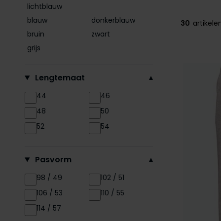
lichtblauw
blauw
donkerblauw
30
artikele
bruin
zwart
grijs
Lengtemaat
44
46
48
50
52
54
Pasvorm
98 / 49
102 / 51
106 / 53
110 / 55
114 / 57