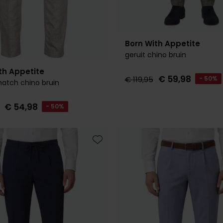
Born With Appetite
geruit chino bruin
th Appetite
€ 59,98
€ 119,95
- 50%
atch chino bruin
€ 54,98
- 50%
Toevoegen aan favorieten