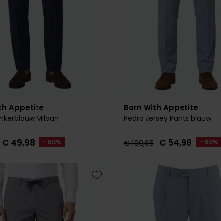
th Appetite
Born With Appetite
nkerblauw Milaan
Pedro Jersey Pants blauw
€ 49,98
€ 54,98
- 50%
€ 109,95
- 50%
Toevoegen aan favorieten