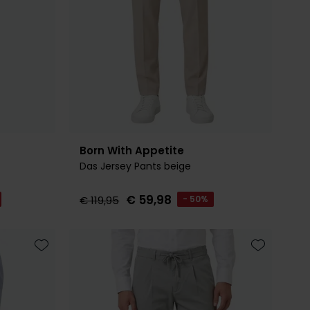
Born With Appetite
Das Jersey Pants beige
€ 59,98
€ 119,95
- 50%
Toevoegen aan favorieten
Toevoegen 