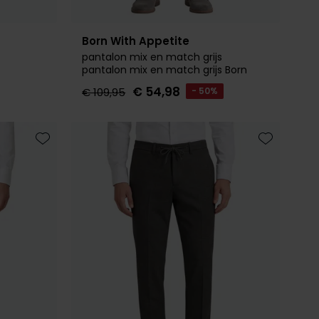
Born With Appetite
pantalon mix en match grijs
pantalon mix en match grijs Born
With Appetite Mix & match colbert
€ 54,98
€ 109,95
- 50%
grijs Born With Appetite
Toevoegen aan favorieten
Toevoegen 