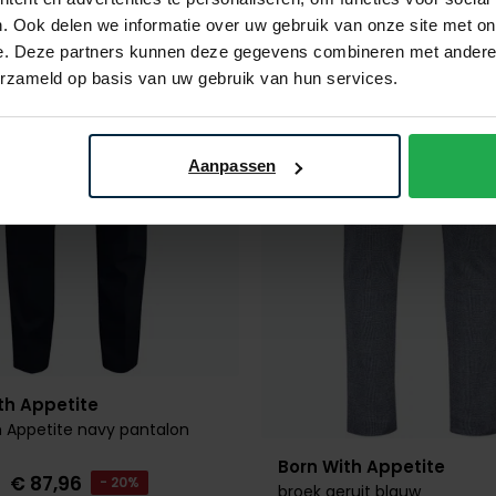
Toevoegen aan favorieten
. Ook delen we informatie over uw gebruik van onze site met on
e. Deze partners kunnen deze gegevens combineren met andere i
erzameld op basis van uw gebruik van hun services.
Aanpassen
th Appetite
h Appetite navy pantalon
Born With Appetite
€ 87,96
- 20%
broek geruit blauw