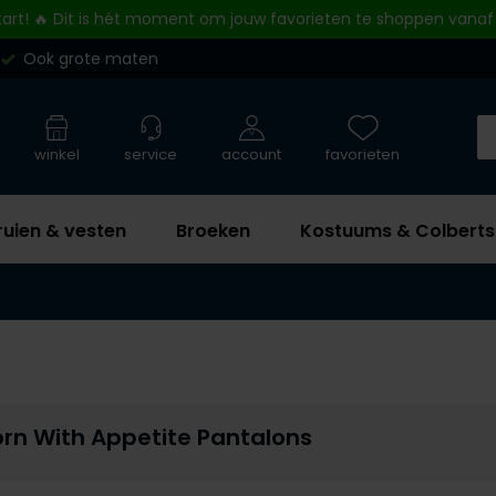
tart! 🔥 Dit is hét moment om jouw favorieten te shoppen vanaf
Ook grote maten
winkel
service
account
favorieten
ruien & vesten
Broeken
Kostuums & Colberts
rn With Appetite Pantalons