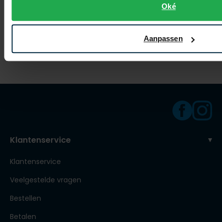
Oké
korte broek beige Classic Fit
korte joggingbroek navy B&T
€ 159,00
€ 145,00
-
-
Aanpassen
€ 127,20
€ 116,00
20%
20%
Klantenservice
Klantenservice
Veelgestelde vragen
Bestellen
Betalen