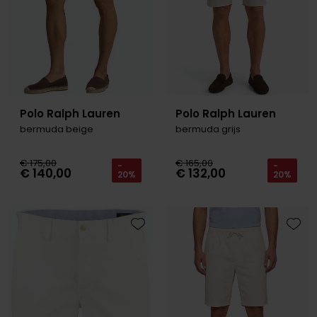
Polo Ralph Lauren
Polo Ralph Lauren
bermuda beige
bermuda grijs
€ 175,00
€ 165,00
-
-
€ 140,00
€ 132,00
20%
20%
Toevoegen aan favorieten
Toevo