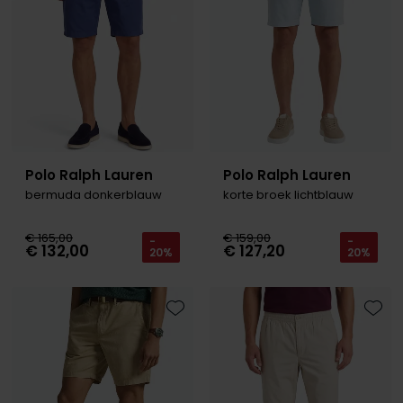
Polo Ralph Lauren
Polo Ralph Lauren
bermuda donkerblauw
korte broek lichtblauw
€ 165,00
€ 159,00
-
-
€ 132,00
€ 127,20
20%
20%
Toevoegen aan favorieten
Toevo