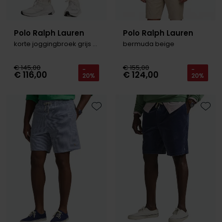
Polo Ralph Lauren
Polo Ralph Lauren
korte joggingbroek grijs B&T
bermuda beige
€ 145,00
€ 155,00
-
-
€ 116,00
€ 124,00
20%
20%
Toevoegen aan favorieten
Toevo