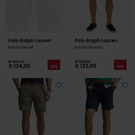
Polo Ralph Lauren
Polo Ralph Lauren
bermuda wit
bermuda ecru
€ 155,00
€ 165,00
-
-
€ 124,00
€ 132,00
20%
20%
Toevoegen aan favorieten
Toevo