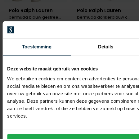
Polo Ralph Lauren
Polo Ralph Lauren
bermuda blauw gestreept
bermuda donkerblauw corduroy
€ 125,00
€ 155,00
-
-
€ 100,00
€ 124,00
20%
20%
Toestemming
Details
Toevoegen aan favorieten
Toevo
Deze website maakt gebruik van cookies
We gebruiken cookies om content en advertenties te persona
social media te bieden en om ons websiteverkeer te analyse
over uw gebruik van onze site met onze partners voor social
analyse. Deze partners kunnen deze gegevens combineren me
aan ze heeft verstrekt of die ze hebben verzameld op basis
services.
Polo Ralph Lauren
Polo Ralph Lauren