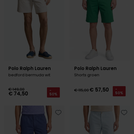
Roy Robson
Schiesser
Secrid
Slater
State of Art
Polo Ralph Lauren
Polo Ralph Lauren
Superdry
bedford bermuda wit
Shorts groen
Thomas Maine
€ 57,50
€ 149,00
-
€ 115,00
-
€ 74,50
Tommy Hilfiger
50%
50%
Tramarossa
Vanguard
Toevoegen aan favorieten
Toevo