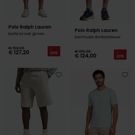
Polo Ralph Lauren
Polo Ralph Lauren
korte broek groen
bermuda donkerblauw
€ 159,00
-
€ 155,00
€ 127,20
-
20%
€ 124,00
20%
Toevoegen aan favorieten
Toevo