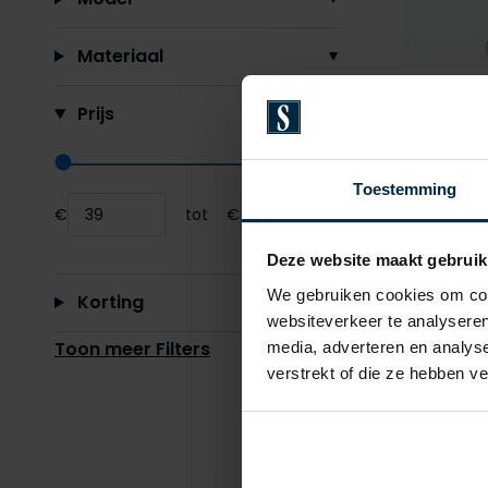
Materiaal
Cavalla
Prijs
Filo Berm
€ 109,95
Range slider min value
Range slider max value
Toestemming
€
tot
€
Minimum value input
Maximum value input
Deze website maakt gebruik
We gebruiken cookies om cont
Korting
websiteverkeer te analyseren
Toon meer Filters
media, adverteren en analys
verstrekt of die ze hebben v