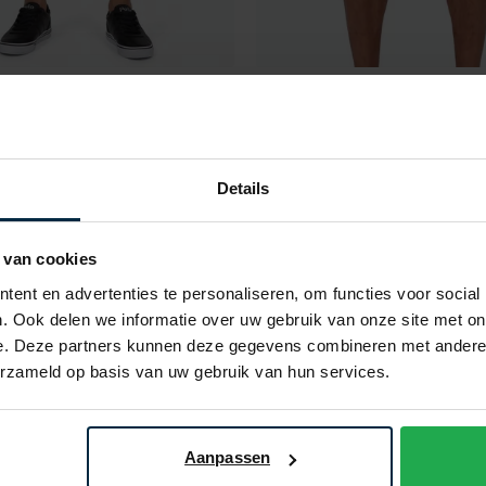
ro
Cavallaro
uda grijs
Neapolis bermuda groen ef
€ 54,98
€ 39,98
- 50%
€ 79,95
- 50%
Details
 van cookies
Toevoegen aan favorieten
ent en advertenties te personaliseren, om functies voor social
. Ook delen we informatie over uw gebruik van onze site met on
e. Deze partners kunnen deze gegevens combineren met andere i
erzameld op basis van uw gebruik van hun services.
Aanpassen