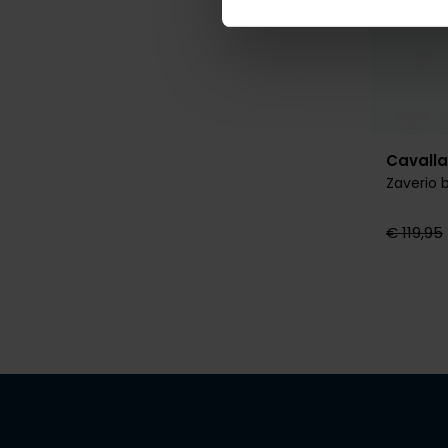
Cavalla
Zaverio
€ 119,95