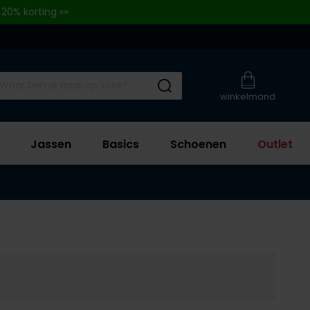
 20% korting 👀
Submit search
winkelmand
Jassen
Basics
Schoenen
Outlet