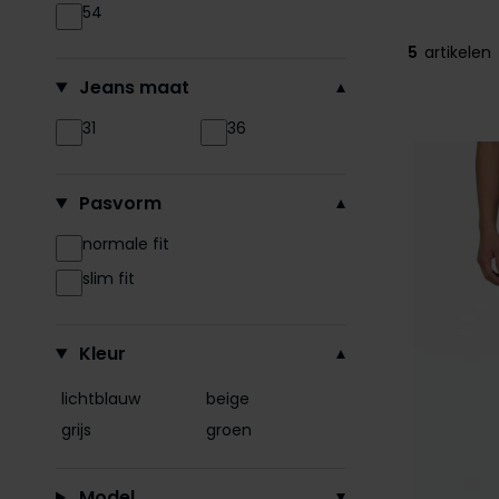
54
5
artikelen
Jeans maat
31
36
Pasvorm
normale fit
slim fit
Kleur
lichtblauw
beige
grijs
groen
Model