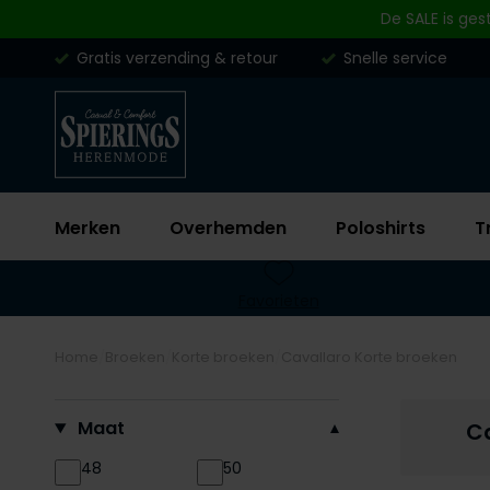
Skip to content
De SALE is ges
Gratis verzending & retour
Snelle service
Merken
Overhemden
Poloshirts
T
Favorieten
Home
Broeken
Korte broeken
Cavallaro Korte broeken
Filteren op
Maat
Ca
48
50