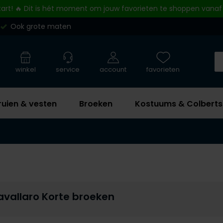
tart! 🔥 Dit is hét moment om jouw favorieten te shoppen vanaf
Ook grote maten
winkel
service
account
favorieten
ruien & vesten
Broeken
Kostuums & Colberts
vallaro Korte broeken