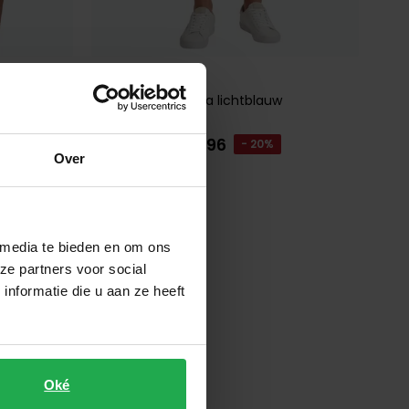
Cavallaro
fen
Zaverio Bermuda lichtblauw
€ 95,96
€ 119,95
- 20%
Over
Toevoegen aan favorieten
 media te bieden en om ons
ze partners voor social
nformatie die u aan ze heeft
Oké