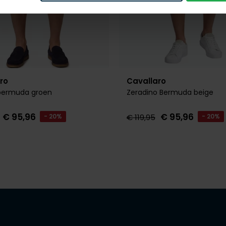
ro
Cavallaro
 bermuda groen
Zeradino Bermuda beige
€ 95,96
€ 95,96
- 20%
€ 119,95
- 20%