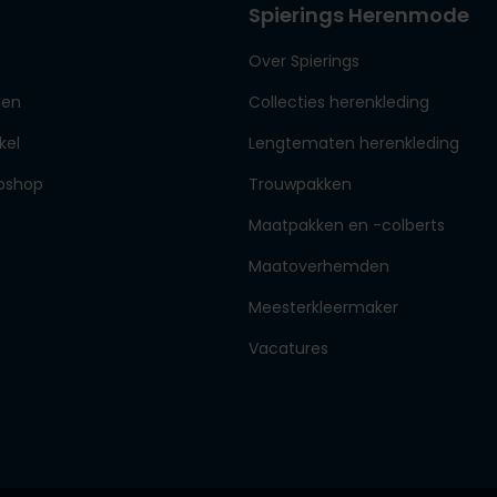
Spierings Herenmode
Over Spierings
den
Collecties herenkleding
kel
Lengtematen herenkleding
bshop
Trouwpakken
Maatpakken en -colberts
Maatoverhemden
Meesterkleermaker
Vacatures