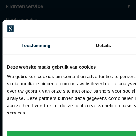
Klantenservice
Klantenservice
Veelgestelde vragen
Bestellen
Toestemming
Details
Betalen
Verzenden
Deze website maakt gebruik van cookies
Retourneren
We gebruiken cookies om content en advertenties te persona
social media te bieden en om ons websiteverkeer te analyse
Klachtenafhandeling
over uw gebruik van onze site met onze partners voor social
Actievoorwaarden
analyse. Deze partners kunnen deze gegevens combineren me
aan ze heeft verstrekt of die ze hebben verzameld op basis
Artikelonderhoud
services.
Winkel