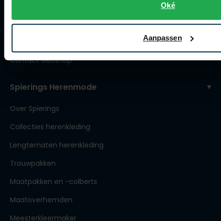
Winkel
Oké
Openingstijden
Aanpassen
Contact winkel
Contact webshop
Spierings Herenmode
Over Spierings
Collecties herenkleding
Lengtematen herenkleding
Trouwpakken
Maatpakken en -colberts
Maatoverhemden
Meesterkleermaker