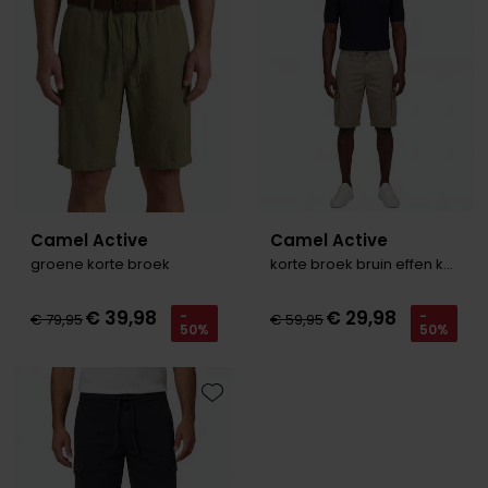
Olymp
People of Shibuya
PME Legend
Pierre Cardin
Polo Ralph Lauren
Camel Active
Camel Active
groene korte broek
korte broek bruin effen katoen
Portofino
Profuomo
€ 39,98
€ 29,98
-
-
€ 79,95
€ 59,95
50%
50%
R2
Rehab
Toevoegen aan favorieten
Replay
Reset