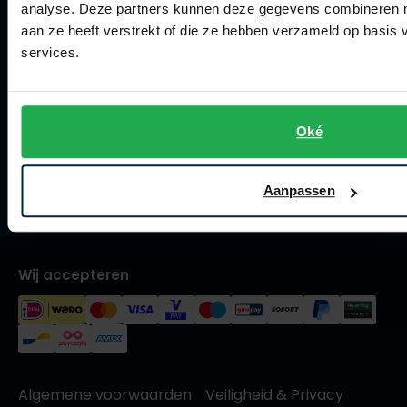
Collecties herenkleding
analyse. Deze partners kunnen deze gegevens combineren me
Olymp
aan ze heeft verstrekt of die ze hebben verzameld op basis
Lengtematen herenkleding
services.
Trouwpakken
People of Shibuya
Maatpakken en -colberts
Oké
PME Legend
Maatoverhemden
Pierre Cardin
Meesterkleermaker
Aanpassen
Polo Ralph Lauren
Vacatures
Portofino
Profuomo
Wij accepteren
R2
Rehab
Replay
Reset
Algemene voorwaarden
Veiligheid & Privacy