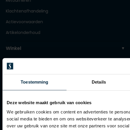
Retourneren
Tommy Hilfiger
Tommy Hilfiger
Giorgio
Klachtenafhandeling
Vanguard
Vanguard
Actievoorwaarden
Lange maten
Artikelonderhoud
John Miller
Overhemden extra lang
La Boucle
Winkel
Lacoste
Winkel
Ledub
Openingstijden
Lindenmann
Contact winkel
Toestemming
Details
Mac
Contact webshop
Mc Alson
Deze website maakt gebruik van cookies
Meyer
Spierings Herenmode
We gebruiken cookies om content en advertenties te persona
New Zealand
social media te bieden en om ons websiteverkeer te analyse
Over Spierings
over uw gebruik van onze site met onze partners voor social
North 84