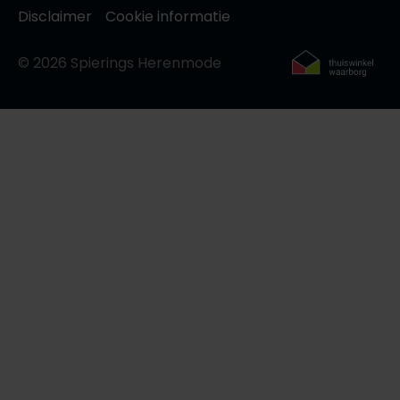
Roy Robson
Disclaimer
Cookie informatie
© 2026 Spierings Herenmode
Schiesser
Secrid
Slater
State of Art
Superdry
Thomas Maine
Tommy Hilfiger
Tramarossa
Vanguard