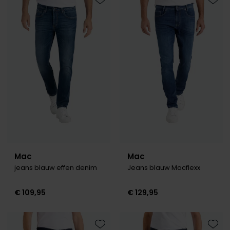
Roy Robson
Toevoegen aan favorieten
Toevo
Schiesser
Secrid
Slater
State of Art
Superdry
Thomas Maine
Mac
Mac
Tommy Hilfiger
jeans blauw effen denim
Jeans blauw Macflexx
Tramarossa
€ 109,95
€ 129,95
Vanguard