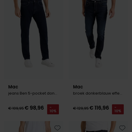
Toevoegen aan favorieten
Toevo
Mac
Mac
jeans Ben 5-pocket donkerblauw
broek donkerblauw effen denim, katoen
€ 98,96
€ 116,96
-
-
€ 109,95
€ 129,95
10%
10%