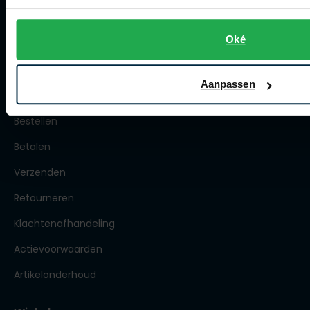
Klantenservice
Oké
Klantenservice
Aanpassen
Veelgestelde vragen
Bestellen
Betalen
Verzenden
Retourneren
Klachtenafhandeling
Actievoorwaarden
Artikelonderhoud