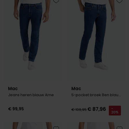
Olymp
Toevoegen aan favorieten
Toevo
People of Shibuya
PME Legend
Pierre Cardin
Polo Ralph Lauren
Portofino
Profuomo
Mac
Mac
R2
Jeans heren blauw Arne
5-pocket broek Ben blauw
Rehab
€ 87,96
€ 99,95
-
€ 109,95
20%
Replay
Reset