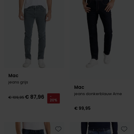
Toevoegen aan favorieten
Toevo
Mac
jeans grijs
Mac
jeans donkerblauw Arne
€ 87,96
-
€ 109,95
20%
€ 99,95