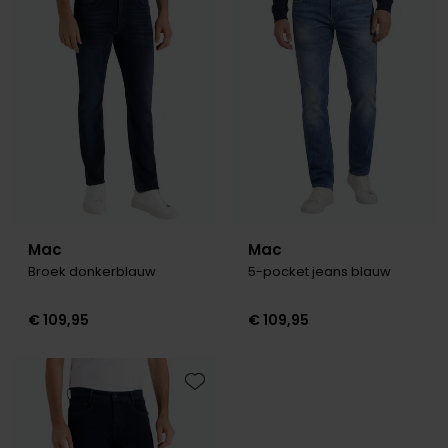
Toevoegen aan favorieten
Toevo
Mac
Mac
Broek donkerblauw
5-pocket jeans blauw
€ 109,95
€ 109,95
Toevoegen aan favorieten