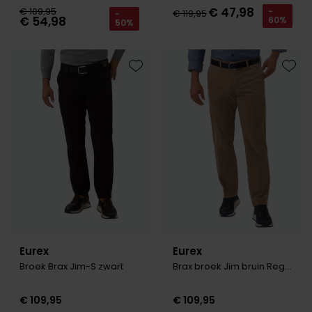
Tommy Hilfiger
Tommy Hilfiger
€ 47,98
€ 109,95
-
€ 119,95
-
€ 54,98
60%
Giorgio
50%
Vanguard
Vanguard
Lange maten
Toevoegen aan favorieten
Toevo
John Miller
Overhemden extra lang
La Boucle
Lacoste
Ledub
Lindenmann
Mac
Mc Alson
Eurex
Eurex
Meyer
Broek Brax Jim-S zwart
Brax broek Jim bruin Regular Fit
New Zealand
€ 109,95
€ 109,95
North 84