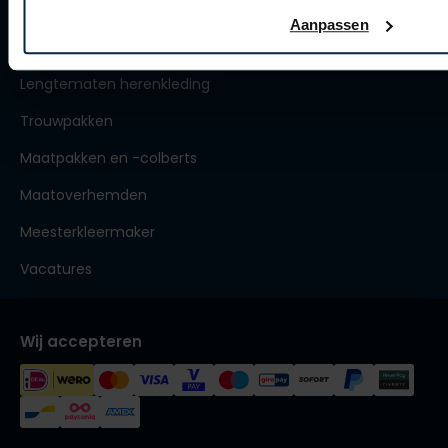
Over Spierings
Aanpassen
Collecties herenkleding
Lengtematen herenkleding
Trouwpakken
Maatpakken en -colberts
Maatoverhemden
Meesterkleermaker
Vacatures
Wij accepteren