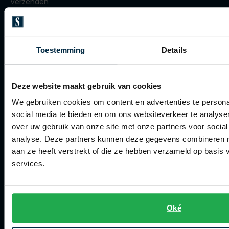
Verzenden
Roy Robson
Retourneren
Klachtenafhandeling
Toestemming
Details
Schiesser
Actievoorwaarden
Secrid
Artikelonderhoud
Deze website maakt gebruik van cookies
Slater
We gebruiken cookies om content en advertenties te persona
Winkel
State of Art
social media te bieden en om ons websiteverkeer te analyse
Superdry
over uw gebruik van onze site met onze partners voor social
Winkel
analyse. Deze partners kunnen deze gegevens combineren me
Thomas Maine
Openingstijden
aan ze heeft verstrekt of die ze hebben verzameld op basis
Tommy Hilfiger
services.
Contact winkel
Tramarossa
Contact webshop
Vanguard
Oké
Spierings Herenmode