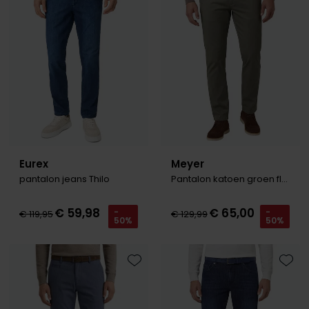
Eurex
Meyer
pantalon jeans Thilo
Pantalon katoen groen flatfront
€ 59,98
€ 65,00
-
-
€ 119,95
€ 129,99
50%
50%
Toevoegen aan favorieten
Toevo