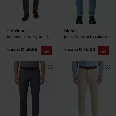
Gardeur
Diesel
katoenen broek groen Savage-2
jeans Sleenker lichtblauw
€ 59,98
€ 75,00
-
-
€ 119,95
€ 150,00
50%
50%
Toevoegen aan favorieten
Toevo