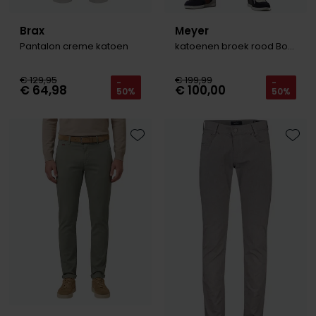
Brax
Meyer
Pantalon creme katoen
katoenen broek rood Bonn
€ 129,95
€ 199,99
-
-
€ 64,98
€ 100,00
50%
50%
Toevoegen aan favorieten
Toevo