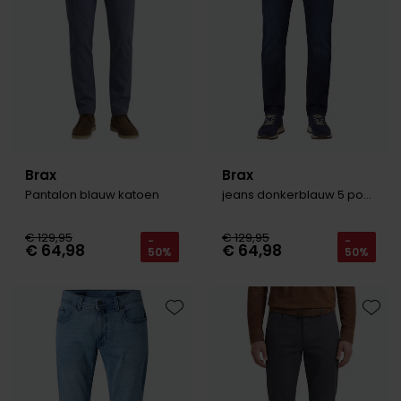
Brax
Brax
Pantalon blauw katoen
jeans donkerblauw 5 pocket
€ 129,95
€ 129,95
-
-
€ 64,98
€ 64,98
50%
50%
Toevoegen aan favorieten
Toevo