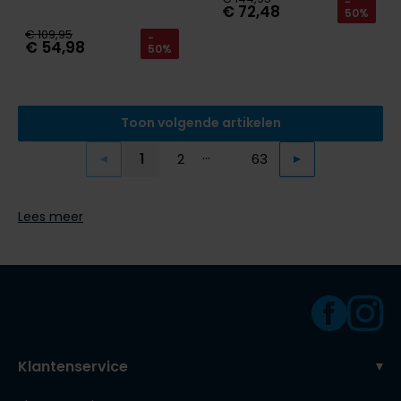
-
€ 72,48
50%
€ 109,95
-
€ 54,98
50%
Toon volgende artikelen
...
1
2
63
Vorige
Volgende
Current Page
Page
Page
Lees meer
Klantenservice