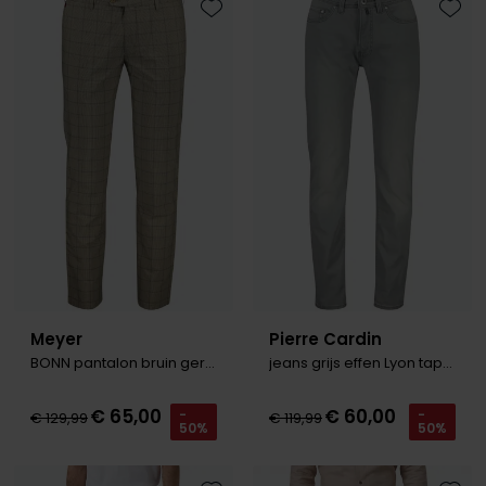
Toevoegen aan favorieten
Toevo
Meyer
Pierre Cardin
BONN pantalon bruin geruit
jeans grijs effen Lyon tapered fit
€ 65,00
€ 60,00
-
-
€ 129,99
€ 119,99
50%
50%