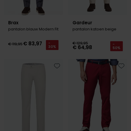
Brax
Gardeur
pantalon blauw Modern Fit
pantalon katoen beige
€ 83,97
€ 129,95
-
€ 119,95
-
€ 64,98
30%
50%
Toevoegen aan favorieten
Toevo