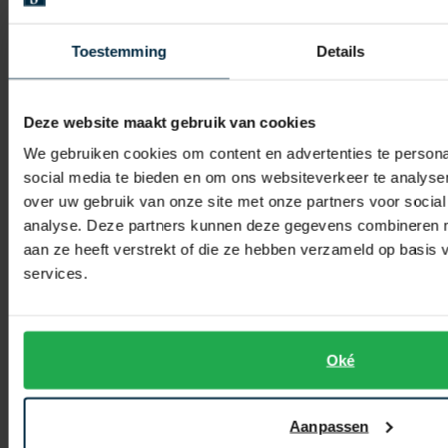
Meyer
Meyer
Pantalon katoen bruin modern fit
katoenen broek groen New York
Toestemming
Details
€ 60,00
€ 85,00
-
-
€ 119,99
€ 169,99
50%
50%
Deze website maakt gebruik van cookies
We gebruiken cookies om content en advertenties te persona
Toevoegen aan favorieten
Toevo
social media te bieden en om ons websiteverkeer te analyse
over uw gebruik van onze site met onze partners voor social
analyse. Deze partners kunnen deze gegevens combineren me
aan ze heeft verstrekt of die ze hebben verzameld op basis
services.
Oké
Brax
Meyer
Aanpassen
Pantalon lichtblauw katoen
Heren chino camel Chicago