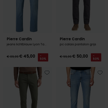
Pierre Cardin
Pierre Cardin
jeans lichtblauw Lyon Tapered
pc calais pantalon grijs
€ 45,00
€ 50,00
-
-
€ 89,99
€ 99,99
50%
50%
Toevoegen aan favorieten
Toevo