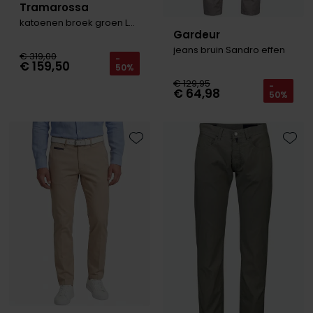
Tramarossa
katoenen broek groen Luis
Gardeur
jeans bruin Sandro effen
€ 319,00
-
€ 159,50
50%
€ 129,95
-
€ 64,98
50%
Toevoegen aan favorieten
Toevo