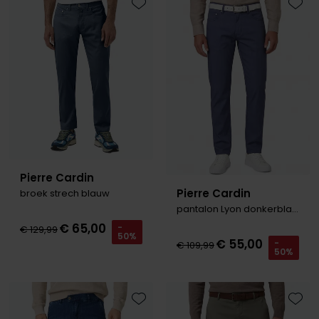
Toevoegen aan favorieten
Toevo
Pierre Cardin
Pierre Cardin
broek strech blauw
pantalon Lyon donkerblauw
€ 65,00
-
€ 129,99
50%
€ 55,00
-
€ 109,99
50%
Toevoegen aan favorieten
Toevo