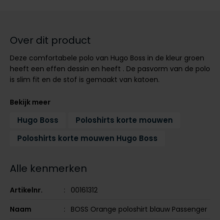
Tommy Hilfiger
Tommy Hilfiger
Giorgio
Vanguard
Vanguard
Over dit product
Lange maten
Deze comfortabele polo van Hugo Boss in de kleur groen
John Miller
Overhemden extra lang
heeft een effen dessin en heeft . De pasvorm van de polo
La Boucle
is slim fit en de stof is gemaakt van katoen.
Lacoste
Bekijk meer
Ledub
Hugo Boss
Poloshirts korte mouwen
Lindenmann
Poloshirts korte mouwen Hugo Boss
Mac
Mc Alson
Alle kenmerken
Meyer
Artikelnr.
00161312
New Zealand
Naam
BOSS Orange poloshirt blauw Passenger
North 84