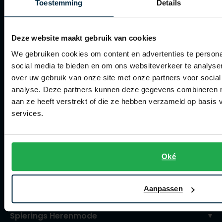
Toestemming
Details
Verzenden
Retourneren
Deze website maakt gebruik van cookies
Klachtenafhandeling
We gebruiken cookies om content en advertenties te persona
social media te bieden en om ons websiteverkeer te analyse
Actievoorwaarden
over uw gebruik van onze site met onze partners voor social
Artikelonderhoud
analyse. Deze partners kunnen deze gegevens combineren me
aan ze heeft verstrekt of die ze hebben verzameld op basis
Winkel
services.
Winkel
Openingstijden
Oké
Contact winkel
Contact webshop
Aanpassen
Spierings Herenmode