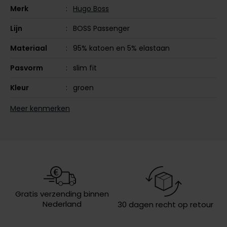
Merk
Hugo Boss
Olymp
Lijn
BOSS Passenger
Materiaal
95% katoen en 5% elastaan
People of Shibuya
Pasvorm
slim fit
PME Legend
Kleur
groen
Pierre Cardin
Mouwlengte
korte mouw
Meer kenmerken
Polo Ralph Lauren
Leveranciers
50507803-474
Portofino
nr.
Profuomo
Design
effen
R2
Sluiting
2 knoops
Rehab
Eigenschappen
pique
Gratis verzending binnen
Replay
Nederland
30 dagen recht op retour
Wasvoorschriften
speciaal wasprogamma 30°C, niet in
Reset
de droger, strijken op lage