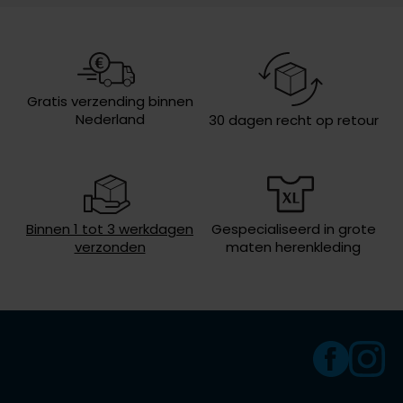
nr.
Olymp
Design
effen
Wasvoorschriften
speciaal wasprogamma 30°C, niet in
de droger, strijken op lage
People of Shibuya
Gratis verzending binnen
temperatuur, niet chemisch reinigen
Nederland
30 dagen recht op retour
PME Legend
Pierre Cardin
Polo Ralph Lauren
Portofino
Binnen 1 tot 3 werkdagen
Gespecialiseerd in grote
verzonden
maten herenkleding
Profuomo
R2
Rehab
Replay
Reset