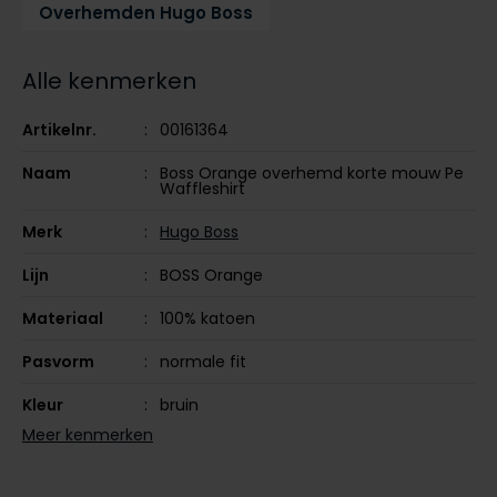
Overhemden Hugo Boss
Tommy Hilfiger
Tommy Hilfiger
Giorgio
Vanguard
Vanguard
Alle kenmerken
Lange maten
Artikelnr.
00161364
John Miller
Overhemden extra lang
Naam
Boss Orange overhemd korte mouw Pe
La Boucle
Waffleshirt
Lacoste
Merk
Hugo Boss
Ledub
Lijn
BOSS Orange
Lindenmann
Materiaal
100% katoen
Mac
Pasvorm
normale fit
Mc Alson
Kleur
bruin
Meyer
Meer kenmerken
New Zealand
Mouwlengte
korte mouw
North 84
Leveranciers
50536745-294