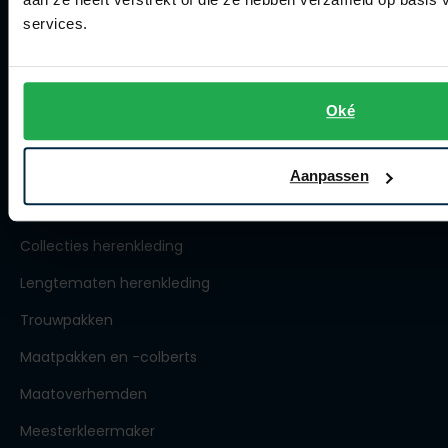
Winkel
services.
Openingstijden
Contact winkel
Contact webshop
Oké
Spierings Herenmode
Aanpassen
Over Spierings
Collecties herenkleding
Lengtematen herenkleding
Trouwpakken
Maatpakken en -colberts
Maatoverhemden
Meesterkleermaker