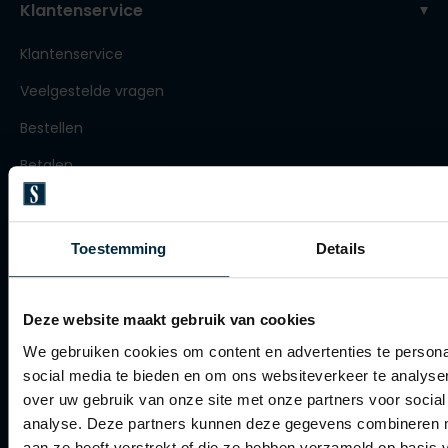
Klantenservice
Roy Robson
Klantenservice
Veelgestelde vragen
Schiesser
Bestellen
Secrid
Betalen
Slater
Verzenden
State of Art
Retourneren
Superdry
Toestemming
Details
Klachtenafhandeling
Thomas Maine
Tommy Hilfiger
Actievoorwaarden
Deze website maakt gebruik van cookies
Tramarossa
Artikelonderhoud
We gebruiken cookies om content en advertenties te persona
social media te bieden en om ons websiteverkeer te analyse
Vanguard
over uw gebruik van onze site met onze partners voor social
Winkel
analyse. Deze partners kunnen deze gegevens combineren me
aan ze heeft verstrekt of die ze hebben verzameld op basis