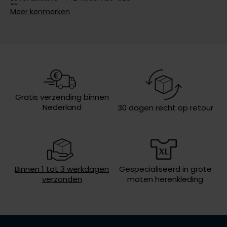
nr.
Meer kenmerken
Olymp
Design
geruit
People of Shibuya
PME Legend
Pierre Cardin
Gratis verzending binnen
Nederland
30 dagen recht op retour
Polo Ralph Lauren
Portofino
Profuomo
R2
Binnen 1 tot 3 werkdagen
Gespecialiseerd in grote
verzonden
maten herenkleding
Rehab
Replay
Reset