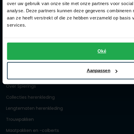
over uw gebruik van onze site met onze partners voor social
Winkel
analyse. Deze partners kunnen deze gegevens combineren me
aan ze heeft verstrekt of die ze hebben verzameld op basis
Winkel
services.
Openingstijden
Contact winkel
Oké
Contact webshop
Aanpassen
Spierings Herenmode
Over Spierings
Collecties herenkleding
Lengtematen herenkleding
Trouwpakken
Maatpakken en -colberts