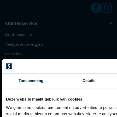
Roy Robson
Klantenservice
Schiesser
Klantenservice
Secrid
Veelgestelde vragen
Slater
State of Art
Bestellen
Superdry
Betalen
Thomas Maine
Verzenden
Toestemming
Details
Tommy Hilfiger
Retourneren
Tramarossa
Klachtenafhandeling
Vanguard
Deze website maakt gebruik van cookies
Actievoorwaarden
We gebruiken cookies om content en advertenties te persona
Artikelonderhoud
social media te bieden en om ons websiteverkeer te analyse