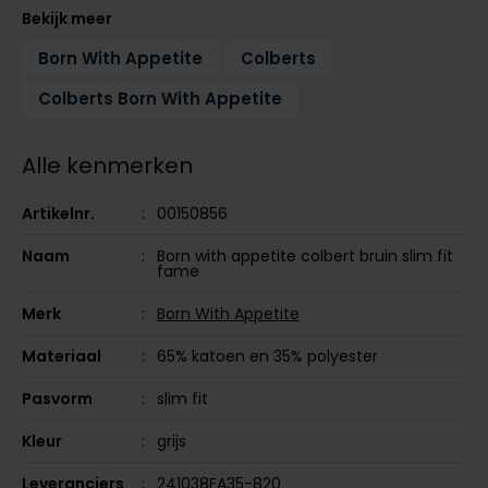
Tommy Hilfiger
Tommy Hilfiger
Bekijk meer
Giorgio
Vanguard
Vanguard
Born With Appetite
Colberts
Colberts Born With Appetite
Lange maten
John Miller
Overhemden extra lang
Alle kenmerken
La Boucle
Lacoste
Artikelnr.
00150856
Ledub
Naam
Born with appetite colbert bruin slim fit
fame
Lindenmann
Merk
Born With Appetite
Mac
Materiaal
65% katoen en 35% polyester
Mc Alson
Pasvorm
slim fit
Meyer
New Zealand
Kleur
grijs
North 84
Leveranciers
241038FA35-820