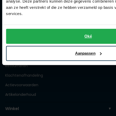
analyse. Deze partners kunnen deze gegevens combineren me
Klantenservice
aan ze heeft verstrekt of die ze hebben verzameld op basis
services.
Klantenservice
Veelgestelde vragen
Oké
Bestellen
Betalen
Aanpassen
Verzenden
Retourneren
Klachtenafhandeling
Actievoorwaarden
Artikelonderhoud
Winkel