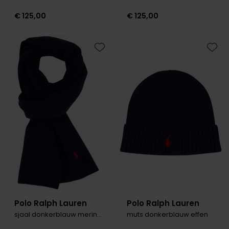
Olymp
€ 125,00
€ 125,00
People of Shibuya
Toevoegen aan favorieten
Toevo
PME Legend
Pierre Cardin
Polo Ralph Lauren
Portofino
Profuomo
R2
Rehab
Replay
Polo Ralph Lauren
Polo Ralph Lauren
sjaal donkerblauw merinowol
muts donkerblauw effen
Reset