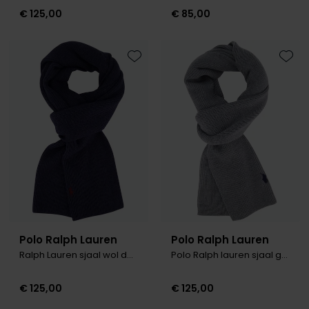
Roy Robson
€ 125,00
€ 85,00
Schiesser
Toevoegen aan favorieten
Toevo
Secrid
Slater
State of Art
Superdry
Thomas Maine
Tommy Hilfiger
Tramarossa
Polo Ralph Lauren
Polo Ralph Lauren
Ralph Lauren sjaal wol donkerblauw
Polo Ralph lauren sjaal grijs effen
Vanguard
€ 125,00
€ 125,00