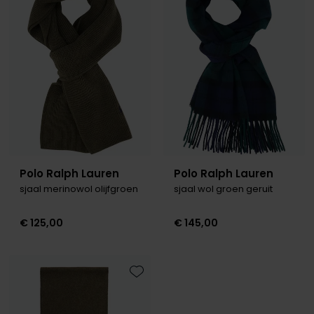
Toevoegen aan favorieten
Toevo
Polo Ralph Lauren
Polo Ralph Lauren
sjaal merinowol olijfgroen
sjaal wol groen geruit
€ 125,00
€ 145,00
Toevoegen aan favorieten