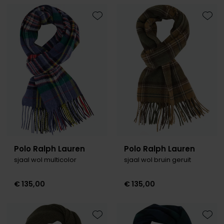
Toevoegen aan favorieten
Toevo
Polo Ralph Lauren
Polo Ralph Lauren
sjaal wol multicolor
sjaal wol bruin geruit
€ 135,00
€ 135,00