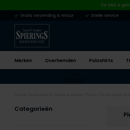
Skip to content
De SALE is ges
Gratis verzending & retour
Snelle service
Merken
Overhemden
Poloshirts
T
Favorieten
Home
Heren basics
Sjaals & Mutsen
Pierre Cardin Sjaals & 
Categorieën
Pi
Filteren op