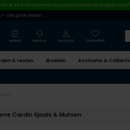
tart! 🔥 Dit is hét moment om jouw favorieten te shoppen vanaf
Ook grote maten
winkel
service
account
favorieten
ruien & vesten
Broeken
Kostuums & Colberts
Mutsen
erre Cardin Sjaals & Mutsen