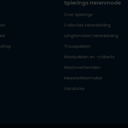
Spierings Herenmode
Over Spierings
den
Collecties herenkleding
kel
Lengtematen herenkleding
bshop
Trouwpakken
Maatpakken en -colberts
Maatoverhemden
Meesterkleermaker
Vacatures