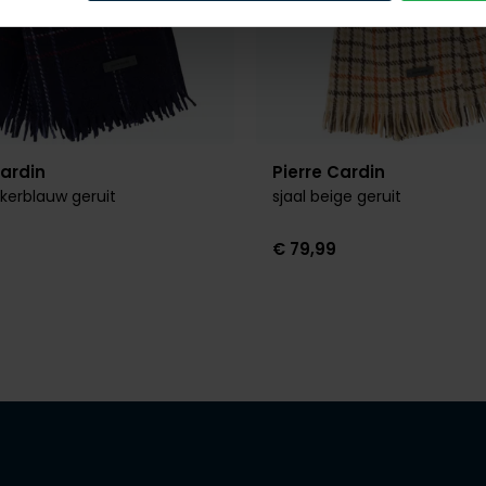
Cardin
Pierre Cardin
nkerblauw geruit
sjaal beige geruit
€ 79,99