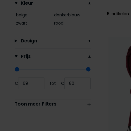
Kleur
5
artikelen
beige
donkerblauw
zwart
rood
Design
Prijs
Range slider min value
Range slider max value
€
tot
€
Minimum value input
Maximum value input
Toon meer Filters