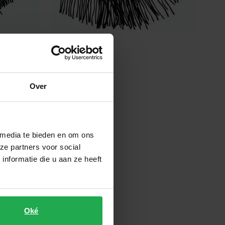
Pierre Cardin
sjaal zwart wol
€ 69,99
Over
Toevoegen aan favorieten
 media te bieden en om ons
ze partners voor social
nformatie die u aan ze heeft
Oké