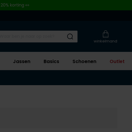
 20% korting 👀
Submit search
winkelmand
Jassen
Basics
Schoenen
Outlet