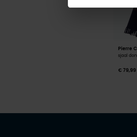
Pierre 
sjaal do
€ 79,99