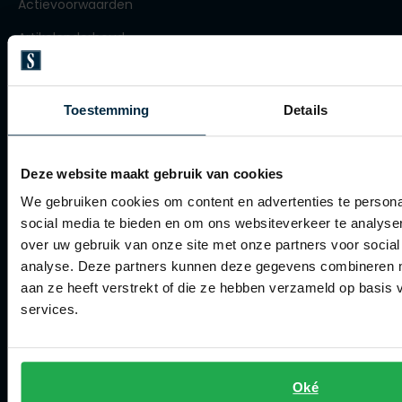
Actievoorwaarden
Olymp
Artikelonderhoud
Winkel
People of Shibuya
Toestemming
Details
Winkel
PME Legend
Openingstijden
Pierre Cardin
Deze website maakt gebruik van cookies
Contact winkel
Polo Ralph Lauren
We gebruiken cookies om content en advertenties te persona
social media te bieden en om ons websiteverkeer te analyse
Portofino
Contact webshop
over uw gebruik van onze site met onze partners voor social
Profuomo
analyse. Deze partners kunnen deze gegevens combineren me
Spierings Herenmode
R2
aan ze heeft verstrekt of die ze hebben verzameld op basis
services.
Over Spierings
Rehab
Collecties herenkleding
Replay
Lengtematen herenkleding
Reset
Oké