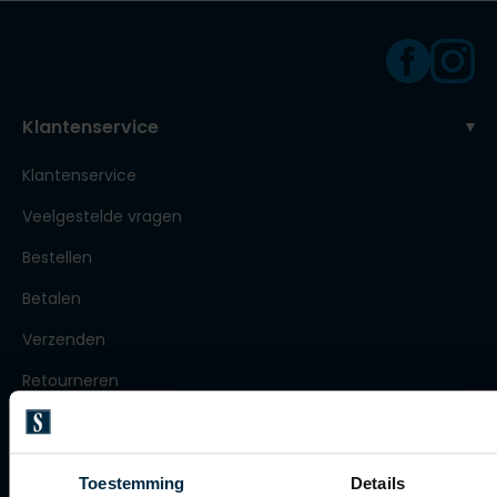
Olymp
People of Shibuya
Klantenservice
PME Legend
Klantenservice
Pierre Cardin
Veelgestelde vragen
Polo Ralph Lauren
Bestellen
Portofino
Betalen
Profuomo
Verzenden
R2
Retourneren
Rehab
Klachtenafhandeling
Replay
Actievoorwaarden
Reset
Toestemming
Details