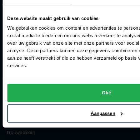
Artikelonderhoud
Roy Robson
Winkel
Deze website maakt gebruik van cookies
We gebruiken cookies om content en advertenties te persona
Schiesser
Winkel
social media te bieden en om ons websiteverkeer te analyse
Secrid
over uw gebruik van onze site met onze partners voor social
Openingstijden
analyse. Deze partners kunnen deze gegevens combineren me
Slater
Contact winkel
aan ze heeft verstrekt of die ze hebben verzameld op basis
State of Art
services.
Contact webshop
Superdry
Spierings Herenmode
Thomas Maine
Oké
Tommy Hilfiger
Over Spierings
Tramarossa
Collecties herenkleding
Aanpassen
Vanguard
Lengtematen herenkleding
Trouwpakken