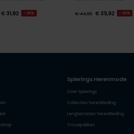
€ 31,92
€ 35,92
- 20%
€ 44,90
- 20%
Spierings Herenmode
Over Spierings
den
Collecties herenkleding
kel
Lengtematen herenkleding
bshop
Trouwpakken