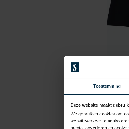
Tommy H
boxersho
€ 44,90
Toestemming
Deze website maakt gebruik
We gebruiken cookies om cont
websiteverkeer te analyseren
media, adverteren en analys