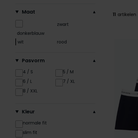
Filteren op
Maat
11
artikelen
zwart
donkerblauw
wit
rood
Pasvorm
4 / S
5 / M
6 / L
7 / XL
8 / XXL
Kleur
normale fit
slim fit