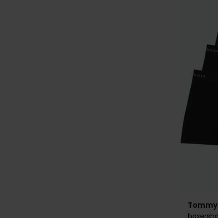
Tommy H
boxersho