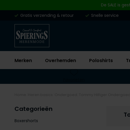
Skip to content
De SALE is ges
Gratis verzending & retour
Snelle service
Merken
Overhemden
Poloshirts
T
Favorieten
Home
Heren basics
Ondergoed
Tommy Hilfiger Ondergoe
Categorieën
T
Boxershorts