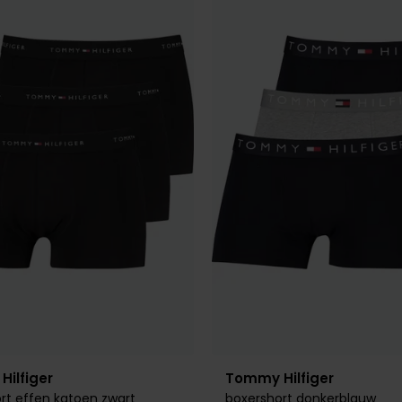
Toevoegen aan favorieten
ilfiger
Tommy Hilfiger
rt effen katoen zwart
boxershort donkerblauw