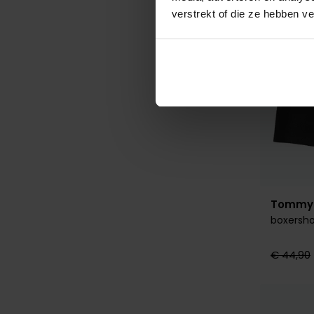
verstrekt of die ze hebben v
Tommy H
boxersho
€ 44,90