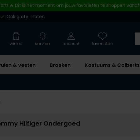
tart! 🔥 Dit is hét moment om jouw favorieten te shoppen vanaf
Ook grote maten
winkel
service
account
favorieten
ruien & vesten
Broeken
Kostuums & Colberts
d
ommy Hilfiger Ondergoed