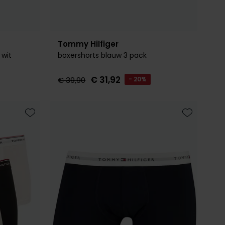
Tommy Hilfiger
 wit
boxershorts blauw 3 pack
€ 31,92
€ 39,90
- 20%
Toevoegen aan favorieten
Toevoegen 