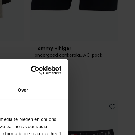
Tommy Hilfiger
ondergoed donkerblauw 3-pack
€ 39,99
Over
Toevoegen aan favorieten
Toevoegen 
 media te bieden en om ons
ze partners voor social
nformatie die u aan ze heeft