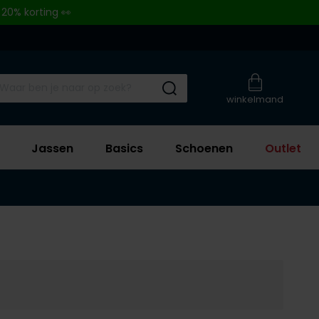
 20% korting 👀
Submit search
winkelmand
Jassen
Basics
Schoenen
Outlet