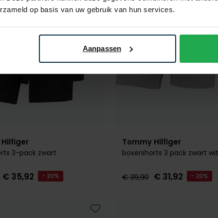
erzameld op basis van uw gebruik van hun services.
Aanpassen
ilfiger
Tommy Hilfiger
rts 3-pack zwart
boxershorts 3 pack zwart wit 
€ 35,92
€ 31,92
- 20%
€ 39,90
- 20%