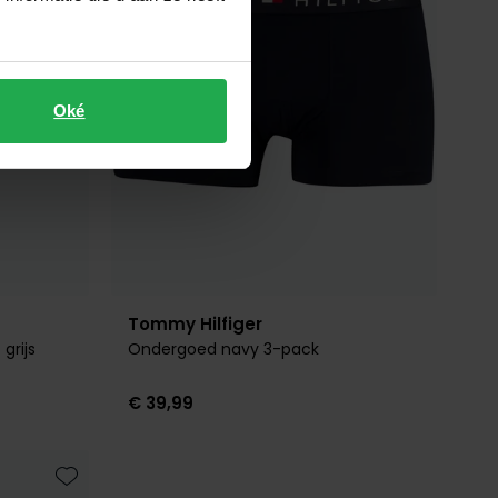
Oké
Tommy Hilfiger
grijs
Ondergoed navy 3-pack
€ 39,99