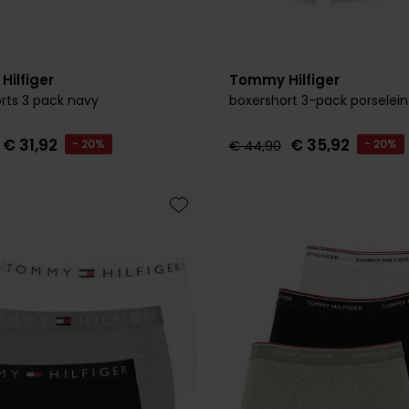
ilfiger
Tommy Hilfiger
rts 3 pack navy
boxershort 3-pack porselein
€ 31,92
€ 35,92
- 20%
€ 44,90
- 20%
Toevoegen aan favorieten