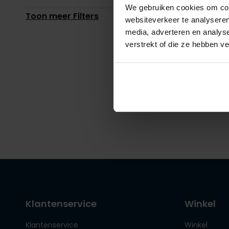
We gebruiken cookies om cont
Toon meer Filters
websiteverkeer te analyseren
media, adverteren en analys
Alan R
verstrekt of die ze hebben v
tanktop 
€ 29,95
Klantenservice
Winkel
Klantenservice
Winkel