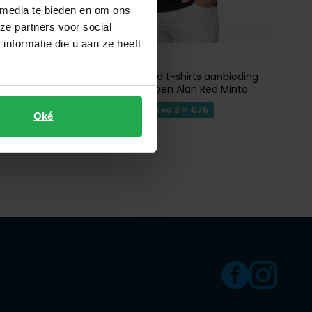
 media te bieden en om ons
ze partners voor social
nformatie die u aan ze heeft
Alan Red
tanktop Alan Red t-shirts aanbieding
zwart effen katoen Alan Red Minto
tanktop zwart
€ 29,95
Alan Red 3 = €75
Oké