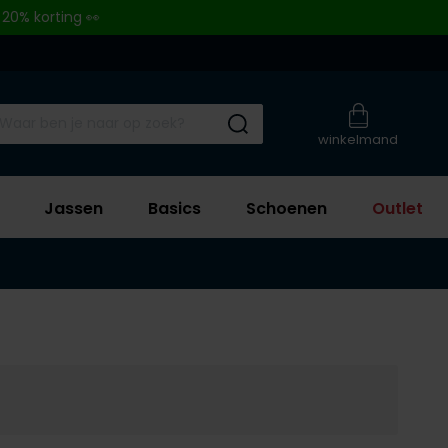
 20% korting 👀
Submit search
winkelmand
Jassen
Basics
Schoenen
Outlet