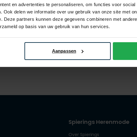
ent en advertenties te personaliseren, om functies voor social
. Ook delen we informatie over uw gebruik van onze site met on
e. Deze partners kunnen deze gegevens combineren met andere i
ed
Alan Red
erzameld op basis van uw gebruik van hun services.
wit
singlet Minto wit 2-pack
€ 23,96
Alan Red 3 = €75
€ 29,95
- 20%
Aanpassen
Spierings Herenmode
Over Spierings