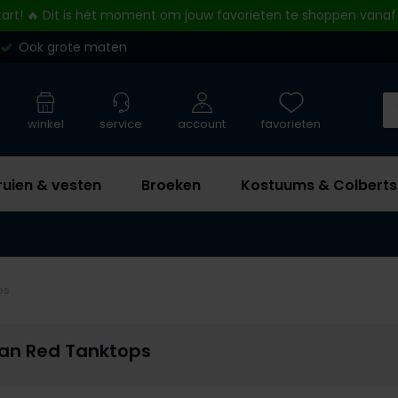
tart! 🔥 Dit is hét moment om jouw favorieten te shoppen vanaf
Ook grote maten
winkel
service
account
favorieten
ruien & vesten
Broeken
Kostuums & Colberts
ps
lan Red Tanktops