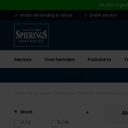
Skip to content
De SALE is ges
Gratis verzending & retour
Snelle service
Merken
Overhemden
Poloshirts
T
Favorieten
Home
Heren basics
Ondergoed
Tanktops
Alan Red Tankto
Filteren op
Maat
A
4 / S
5 / M