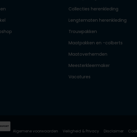
den
Collecties herenkleding
kel
Lengtematen herenkleding
bshop
Trouwpakken
Maatpakken en -colberts
Maatoverhemden
Meesterkleermaker
Vacatures
Algemene voorwaarden
Veiligheid & Privacy
Disclaimer
Cook