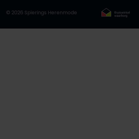
Roy Robson
© 2026 Spierings Herenmode
Schiesser
Secrid
Slater
State of Art
Superdry
Thomas Maine
Tommy Hilfiger
Tramarossa
Vanguard