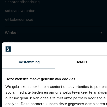
Klachtenafhandeling
Tommy Hilfiger
Tommy Hilfiger
Giorgio
Actievoorwaarden
Vanguard
Vanguard
Artikelonderhoud
Lange maten
John Miller
Winkel
Overhemden extra lang
La Boucle
Winkel
Lacoste
Openingstijden
Ledub
Contact winkel
Lindenmann
Toestemming
Details
Contact webshop
Mac
Mc Alson
Deze website maakt gebruik van cookies
Spierings Herenmode
We gebruiken cookies om content en advertenties te persona
Meyer
social media te bieden en om ons websiteverkeer te analyse
Over Spierings
New Zealand
over uw gebruik van onze site met onze partners voor social
Collecties herenkleding
analyse. Deze partners kunnen deze gegevens combineren me
North 84