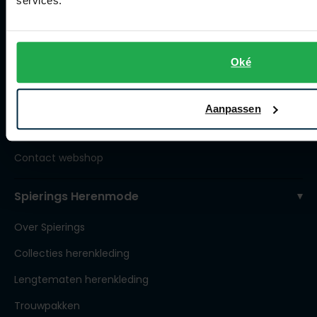
services.
Artikelonderhoud
Winkel
Oké
Winkel
Openingstijden
Aanpassen
Contact winkel
Contact webshop
Spierings Herenmode
Over Spierings
Collecties herenkleding
Lengtematen herenkleding
Trouwpakken