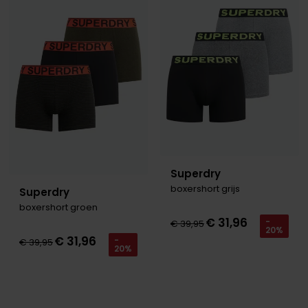
Toevoegen aan favorieten
Toevo
Roy Robson
Schiesser
Secrid
Slater
State of Art
Superdry
Superdry
boxershort grijs
Thomas Maine
Superdry
boxershort groen
Tommy Hilfiger
€ 31,96
-
€ 39,95
20%
Tramarossa
€ 31,96
-
€ 39,95
20%
Vanguard