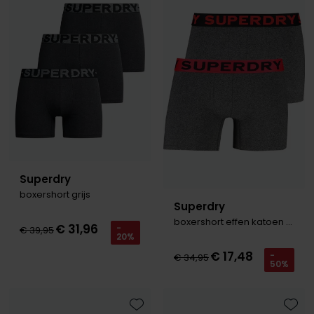
Toevoegen aan favorieten
Toevo
Olymp
People of Shibuya
PME Legend
Pierre Cardin
Polo Ralph Lauren
Portofino
Superdry
boxershort grijs
Profuomo
Superdry
boxershort effen katoen grijs
R2
€ 31,96
-
€ 39,95
20%
Rehab
€ 17,48
-
€ 34,95
50%
Replay
Reset