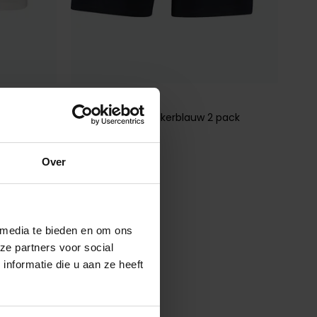
Slater
mboo
Boxershorts donkerblauw 2 pack
effen
€ 34,95
Over
 media te bieden en om ons
ze partners voor social
nformatie die u aan ze heeft