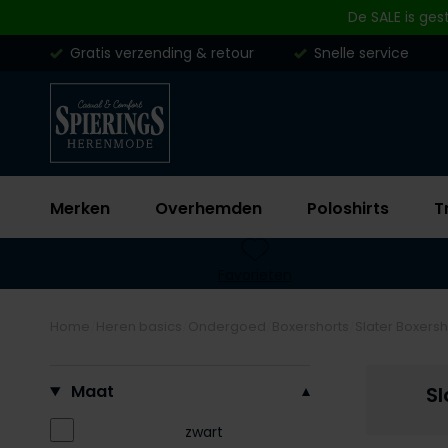
Skip to content
De SALE is ges
Gratis verzending & retour
Snelle service
Merken
Overhemden
Poloshirts
T
Favorieten
Home
Heren basics
Ondergoed
Boxershorts
Slater Boxersh
Filteren op
Maat
Sl
zwart