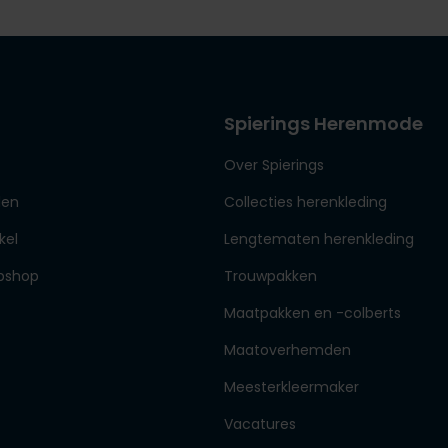
Spierings Herenmode
Over Spierings
den
Collecties herenkleding
kel
Lengtematen herenkleding
bshop
Trouwpakken
Maatpakken en -colberts
Maatoverhemden
Meesterkleermaker
Vacatures