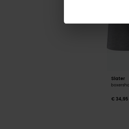
Slater
boxersho
€ 34,95