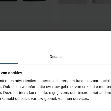
Slater
rt zwart Basic Bamboe
2-pack boxershorts wit ba
€ 34,95
Details
 van cookies
Toevoegen aan favorieten
ent en advertenties te personaliseren, om functies voor social
. Ook delen we informatie over uw gebruik van onze site met on
e. Deze partners kunnen deze gegevens combineren met andere i
erzameld op basis van uw gebruik van hun services.