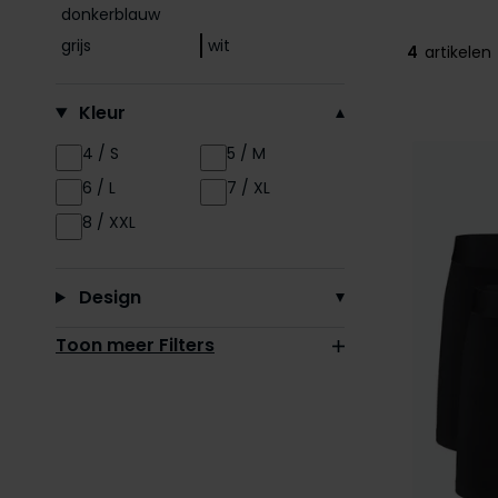
donkerblauw
grijs
wit
4
artikelen
Kleur
4 / S
5 / M
6 / L
7 / XL
8 / XXL
Design
Toon meer Filters