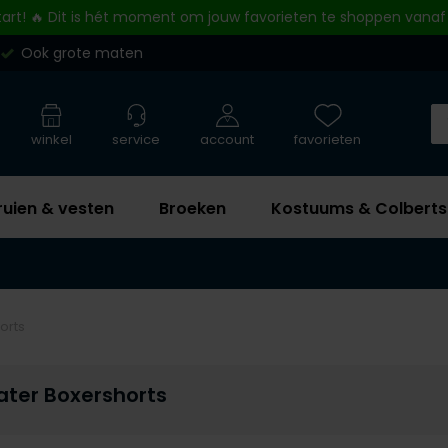
tart! 🔥 Dit is hét moment om jouw favorieten te shoppen vanaf
Ook grote maten
winkel
service
account
favorieten
ruien & vesten
Broeken
Kostuums & Colberts
orts
ater Boxershorts