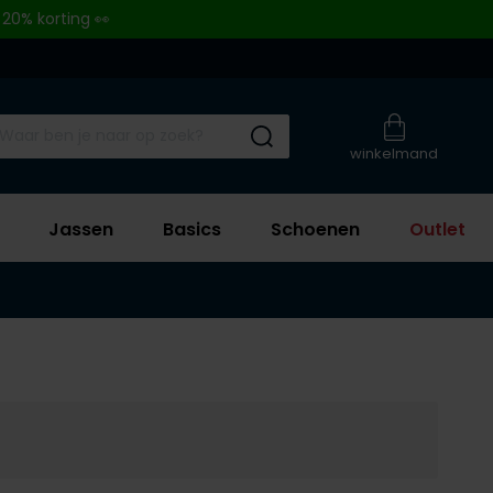
 20% korting 👀
Submit search
winkelmand
Jassen
Basics
Schoenen
Outlet