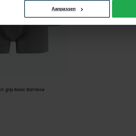
Aanpassen
rt grijs Basic Bamboe