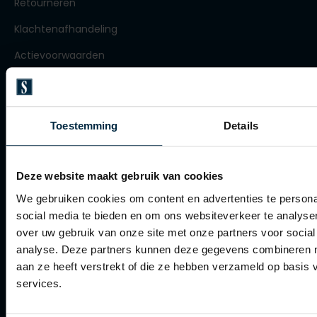
Retourneren
Olymp
Klachtenafhandeling
Actievoorwaarden
People of Shibuya
Artikelonderhoud
PME Legend
Winkel
Toestemming
Details
Pierre Cardin
Winkel
Polo Ralph Lauren
Openingstijden
Deze website maakt gebruik van cookies
Portofino
We gebruiken cookies om content en advertenties te persona
Profuomo
Contact winkel
social media te bieden en om ons websiteverkeer te analyse
R2
Contact webshop
over uw gebruik van onze site met onze partners voor social
analyse. Deze partners kunnen deze gegevens combineren me
Rehab
Spierings Herenmode
aan ze heeft verstrekt of die ze hebben verzameld op basis
Replay
services.
Over Spierings
Reset