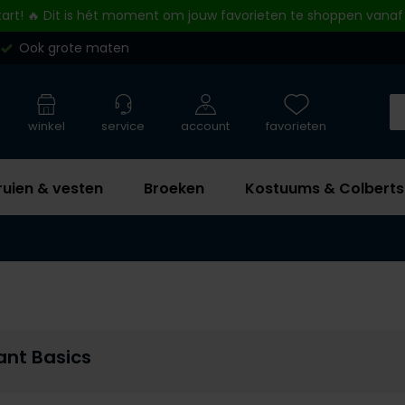
tart! 🔥 Dit is hét moment om jouw favorieten te shoppen vanaf
Ook grote maten
winkel
service
account
favorieten
ruien & vesten
Broeken
Kostuums & Colberts
ant Basics