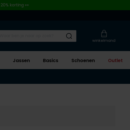
 20% korting 👀
Submit search
winkelmand
Jassen
Basics
Schoenen
Outlet