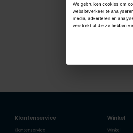
We gebruiken cookies om cont
websiteverkeer te analyseren
media, adverteren en analys
Gant
verstrekt of die ze hebben v
cap wit 
€ 44,95
Klantenservice
Winkel
Klantenservice
Winkel