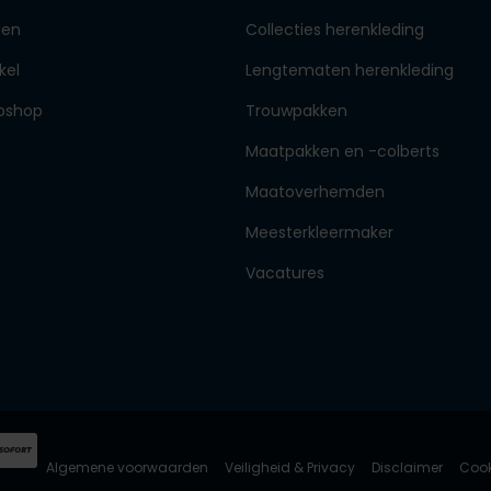
den
Collecties herenkleding
kel
Lengtematen herenkleding
bshop
Trouwpakken
Maatpakken en -colberts
Maatoverhemden
Meesterkleermaker
Vacatures
Algemene voorwaarden
Veiligheid & Privacy
Disclaimer
Cook