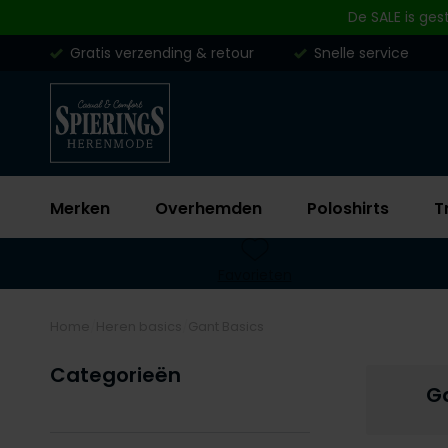
Skip to content
De SALE is ges
Gratis verzending & retour
Snelle service
Merken
Overhemden
Poloshirts
T
Favorieten
Home
Heren basics
Gant Basics
Categorieën
G
Filteren op