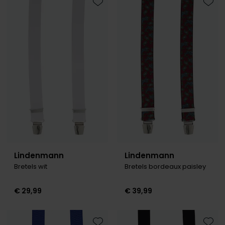
Toevoegen aan favorieten
Toevo
Lindenmann
Lindenmann
Bretels wit
Bretels bordeaux paisley
€ 29,99
€ 39,99