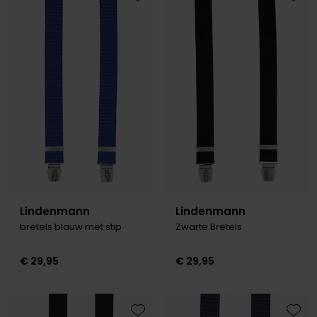
Toevoegen aan favorieten
Toevo
Lindenmann
Lindenmann
bretels blauw met stip
Zwarte Bretels
€ 29,95
€ 29,95