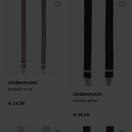
Roy Robson
Toevoegen aan favorieten
Toevo
Schiesser
Secrid
Slater
State of Art
Superdry
Thomas Maine
Lindenmann
Bretels rood
Tommy Hilfiger
Lindenmann
bretels effen
Tramarossa
€ 24,99
Vanguard
€ 39,99