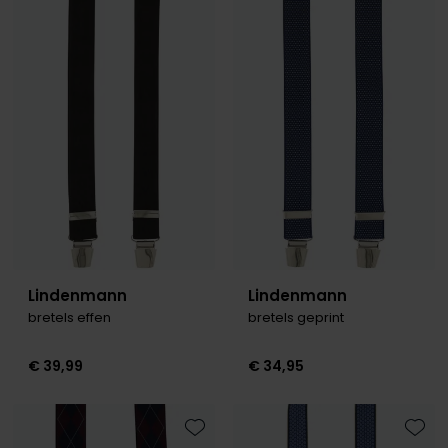
Toevoegen aan favorieten
Toevo
Lindenmann
Lindenmann
bretels effen
bretels geprint
€ 39,99
€ 34,95