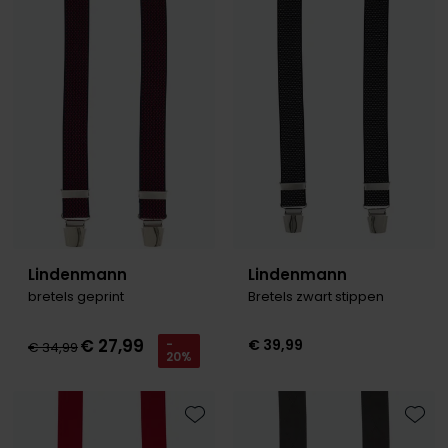
Lindenmann
Lindenmann
bretels geprint
Bretels zwart stippen
€ 27,99
€ 39,99
-
€ 34,99
20%
Toevoegen aan favorieten
Toevo