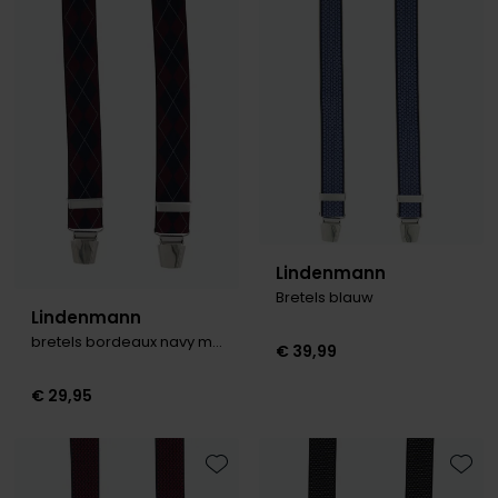
Toevoegen aan favorieten
Toevo
Lindenmann
Bretels blauw
Lindenmann
bretels bordeaux navy motief
€ 39,99
€ 29,95
Toevoegen aan favorieten
Toevo