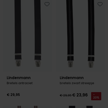
Olymp
Toevoegen aan favorieten
Toevo
People of Shibuya
PME Legend
Pierre Cardin
Polo Ralph Lauren
Portofino
Profuomo
R2
Lindenmann
Lindenmann
Bretels antraciet
bretels zwart streepje
Rehab
Replay
€ 23,96
€ 29,95
-
€ 29,95
20%
Reset