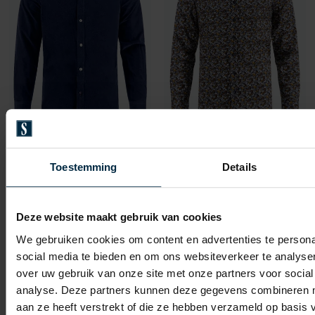
A Fish Named Fred
A Fish Named Fred
overhemd donkerblauw
overhemd bruin met print
Toestemming
Details
€ 79,96
€ 71,96
-
-
€ 99,95
€ 89,95
20%
20%
Deze website maakt gebruik van cookies
We gebruiken cookies om content en advertenties te persona
social media te bieden en om ons websiteverkeer te analyse
Toevoegen aan favorieten
Toevo
over uw gebruik van onze site met onze partners voor social
analyse. Deze partners kunnen deze gegevens combineren me
aan ze heeft verstrekt of die ze hebben verzameld op basis