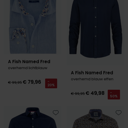
A Fish Named Fred
overhemd lichtblauw
A Fish Named Fred
overhemd blauw effen
€ 79,96
-
€ 99,95
20%
€ 49,98
-
€ 99,95
50%
Toevoegen aan favorieten
Toevo