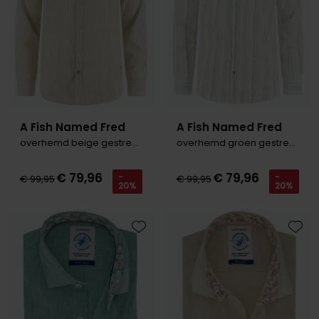
Roy Robson
Schiesser
Secrid
Slater
A Fish Named Fred
A Fish Named Fred
overhemd beige gestreept
overhemd groen gestreept
State of Art
Superdry
€ 79,96
€ 79,96
-
-
€ 99,95
€ 99,95
20%
20%
Thomas Maine
Tommy Hilfiger
Toevoegen aan favorieten
Toevo
Tramarossa
Vanguard