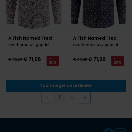
A Fish Named Fred
A Fish Named Fred
overhemd wit geprint
overhemd navy geprint
€ 71,96
€ 71,96
-
-
€ 89,95
€ 89,95
20%
20%
Toon volgende artikelen
1
2
Vorige
Volgende
Current Page
Page