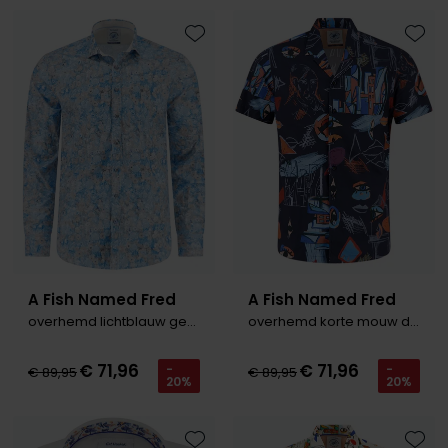
Toevoegen aan favorieten
Toevo
A Fish Named Fred
A Fish Named Fred
overhemd lichtblauw geprint
overhemd korte mouw donkerblauw
€ 71,96
€ 71,96
-
-
€ 89,95
€ 89,95
20%
20%