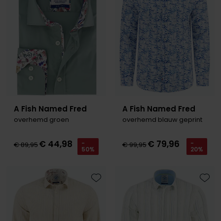
Olymp
People of Shibuya
PME Legend
Pierre Cardin
Polo Ralph Lauren
A Fish Named Fred
A Fish Named Fred
overhemd groen
overhemd blauw geprint
Portofino
Profuomo
€ 44,98
€ 79,96
-
-
€ 89,95
€ 99,95
50%
20%
R2
Rehab
Toevoegen aan favorieten
Toevo
Replay
Reset