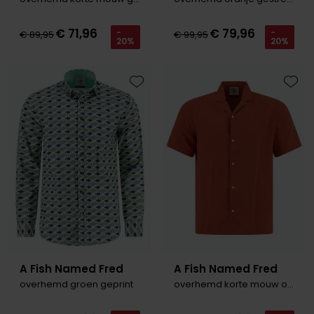
€ 71,96
€ 79,96
-
-
€ 89,95
€ 99,95
20%
20%
Toevoegen aan favorieten
Toevo
A Fish Named Fred
A Fish Named Fred
overhemd groen geprint
overhemd korte mouw oranje