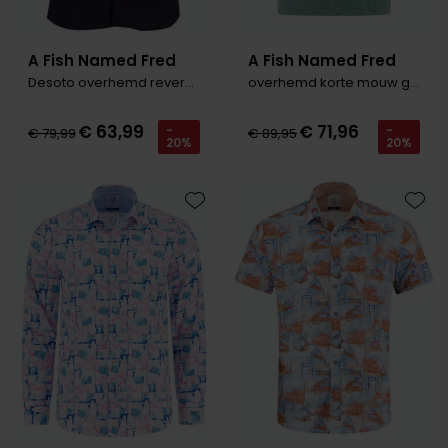
A Fish Named Fred
A Fish Named Fred
Desoto overhemd reverse kraag navy
overhemd korte mouw groen
€ 63,99
€ 71,96
-
-
€ 79,99
€ 89,95
20%
20%
Toevoegen aan favorieten
Toevo