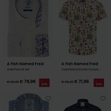
Toevoegen aan favorieten
Toevo
A Fish Named Fred
A Fish Named Fred
overhemd wit
overhemd korte mouw multicolor
€ 79,96
€ 71,96
-
-
€ 99,95
€ 89,95
20%
20%
Toevoegen aan favorieten
Toevo