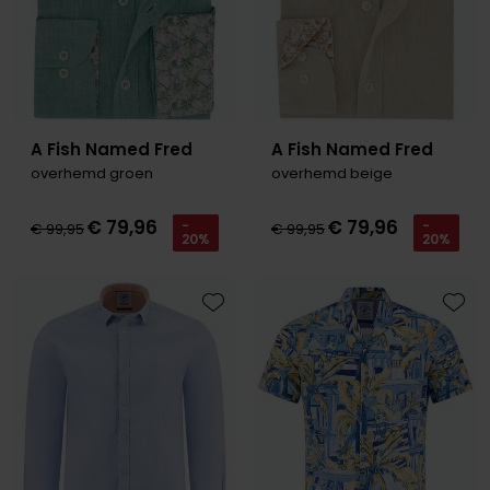
A Fish Named Fred
A Fish Named Fred
overhemd groen
overhemd beige
€ 79,96
€ 79,96
-
-
€ 99,95
€ 99,95
20%
20%
Toevoegen aan favorieten
Toevo