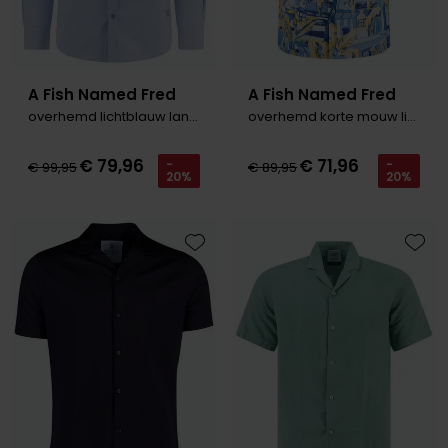
A Fish Named Fred
A Fish Named Fred
overhemd lichtblauw lange mouw
overhemd korte mouw lichtblauw
€ 79,96
€ 71,96
-
-
€ 99,95
€ 89,95
20%
20%
Toevoegen aan favorieten
Toevo