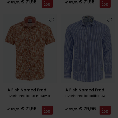
€ 71,96
€ 71,96
-
-
€ 89,95
€ 89,95
20%
20%
Toevoegen aan favorieten
Toevo
A Fish Named Fred
A Fish Named Fred
overhemd korte mouw oranje print
overhemd kobaltblauw gestreept
€ 71,96
€ 79,96
-
-
€ 89,95
€ 99,95
20%
20%